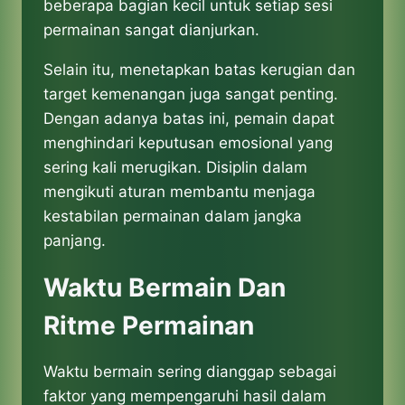
beberapa bagian kecil untuk setiap sesi
permainan sangat dianjurkan.
Selain itu, menetapkan batas kerugian dan
target kemenangan juga sangat penting.
Dengan adanya batas ini, pemain dapat
menghindari keputusan emosional yang
sering kali merugikan. Disiplin dalam
mengikuti aturan membantu menjaga
kestabilan permainan dalam jangka
panjang.
Waktu Bermain Dan
Ritme Permainan
Waktu bermain sering dianggap sebagai
faktor yang mempengaruhi hasil dalam