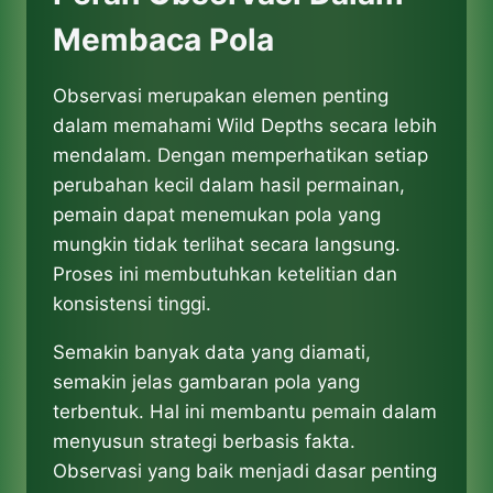
Membaca Pola
Observasi merupakan elemen penting
dalam memahami Wild Depths secara lebih
mendalam. Dengan memperhatikan setiap
perubahan kecil dalam hasil permainan,
pemain dapat menemukan pola yang
mungkin tidak terlihat secara langsung.
Proses ini membutuhkan ketelitian dan
konsistensi tinggi.
Semakin banyak data yang diamati,
semakin jelas gambaran pola yang
terbentuk. Hal ini membantu pemain dalam
menyusun strategi berbasis fakta.
Observasi yang baik menjadi dasar penting