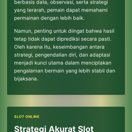
berbasis data, observasi, serta strategi
yang terarah, pemain dapat memahami
permainan dengan lebih baik.
Namun, penting untuk diingat bahwa hasil
tetap tidak dapat diprediksi secara pasti.
Oleh karena itu, keseimbangan antara
strategi, pengendalian diri, dan adaptasi
menjadi kunci utama dalam menciptakan
pengalaman bermain yang lebih stabil dan
bijaksana.
SLOT ONLINE
Strategi Akurat Slot