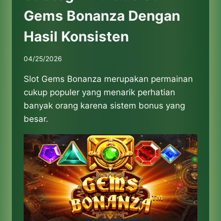
Gems Bonanza Dengan
Hasil Konsisten
04/25/2026
Slot Gems Bonanza merupakan permainan
cukup populer yang menarik perhatian
banyak orang karena sistem bonus yang
besar.