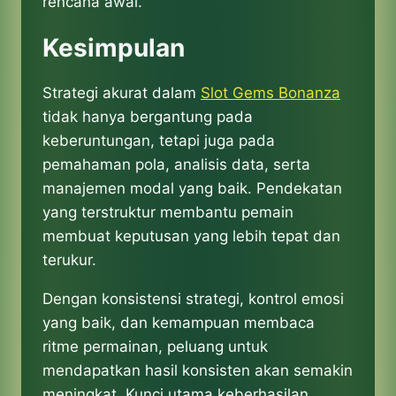
rencana awal.
Kesimpulan
Strategi akurat dalam
Slot Gems Bonanza
tidak hanya bergantung pada
keberuntungan, tetapi juga pada
pemahaman pola, analisis data, serta
manajemen modal yang baik. Pendekatan
yang terstruktur membantu pemain
membuat keputusan yang lebih tepat dan
terukur.
Dengan konsistensi strategi, kontrol emosi
yang baik, dan kemampuan membaca
ritme permainan, peluang untuk
mendapatkan hasil konsisten akan semakin
meningkat. Kunci utama keberhasilan