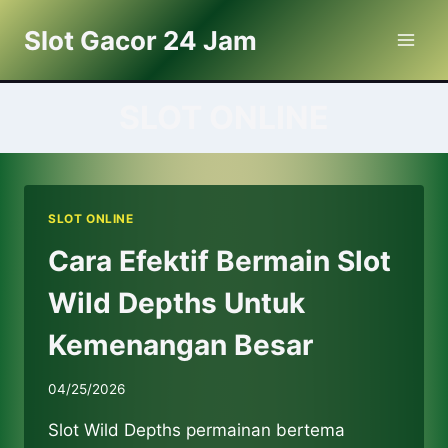
Skip
Slot Gacor 24 Jam
to
content
SLOT ONLINE
SLOT ONLINE
Cara Efektif Bermain Slot
Wild Depths Untuk
Kemenangan Besar
04/25/2026
Slot Wild Depths permainan bertema