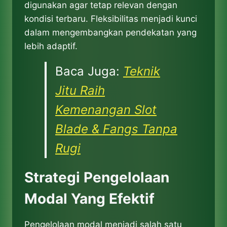
digunakan agar tetap relevan dengan
kondisi terbaru. Fleksibilitas menjadi kunci
dalam mengembangkan pendekatan yang
lebih adaptif.
Baca Juga:
Teknik
Jitu Raih
Kemenangan Slot
Blade & Fangs Tanpa
Rugi
Strategi Pengelolaan
Modal Yang Efektif
Pengelolaan modal menjadi salah satu