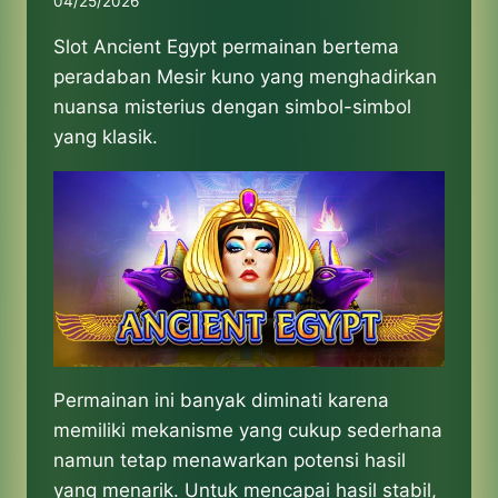
04/25/2026
Slot Ancient Egypt permainan bertema
peradaban Mesir kuno yang menghadirkan
nuansa misterius dengan simbol-simbol
yang klasik.
Permainan ini banyak diminati karena
memiliki mekanisme yang cukup sederhana
namun tetap menawarkan potensi hasil
yang menarik. Untuk mencapai hasil stabil,