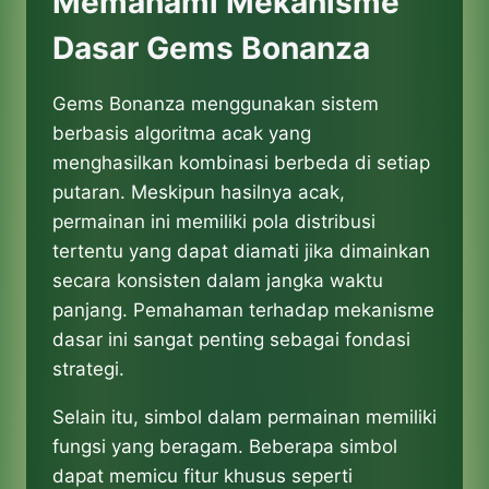
Memahami Mekanisme
Dasar Gems Bonanza
Gems Bonanza menggunakan sistem
berbasis algoritma acak yang
menghasilkan kombinasi berbeda di setiap
putaran. Meskipun hasilnya acak,
permainan ini memiliki pola distribusi
tertentu yang dapat diamati jika dimainkan
secara konsisten dalam jangka waktu
panjang. Pemahaman terhadap mekanisme
dasar ini sangat penting sebagai fondasi
strategi.
Selain itu, simbol dalam permainan memiliki
fungsi yang beragam. Beberapa simbol
dapat memicu fitur khusus seperti