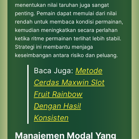
menentukan nilai taruhan juga sangat
penting. Pemain dapat memulai dari nilai
rendah untuk membaca kondisi permainan,
kemudian meningkatkan secara perlahan
ketika ritme permainan terlihat lebih stabil.
Strategi ini membantu menjaga
keseimbangan antara risiko dan peluang.
Baca Juga:
Metode
Cerdas Maxwin Slot
Fruit Rainbow
Dengan Hasil
Konsisten
Manajemen Modal Yang