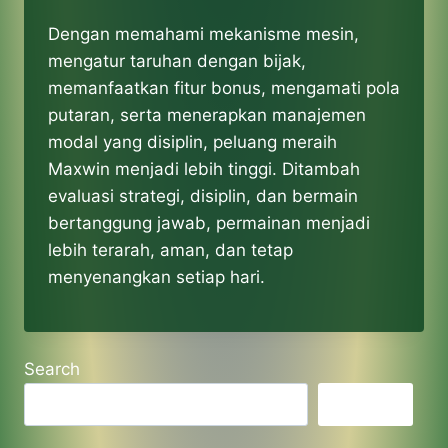
Dengan memahami mekanisme mesin,
mengatur taruhan dengan bijak,
memanfaatkan fitur bonus, mengamati pola
putaran, serta menerapkan manajemen
modal yang disiplin, peluang meraih
Maxwin menjadi lebih tinggi. Ditambah
evaluasi strategi, disiplin, dan bermain
bertanggung jawab, permainan menjadi
lebih terarah, aman, dan tetap
menyenangkan setiap hari.
Search
Search