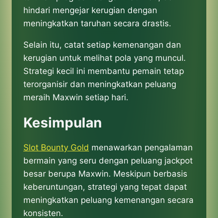
hindari mengejar kerugian dengan
meningkatkan taruhan secara drastis.
Selain itu, catat setiap kemenangan dan
kerugian untuk melihat pola yang muncul.
Strategi kecil ini membantu pemain tetap
terorganisir dan meningkatkan peluang
meraih Maxwin setiap hari.
Kesimpulan
Slot Bounty Gold
menawarkan pengalaman
bermain yang seru dengan peluang jackpot
besar berupa Maxwin. Meskipun berbasis
keberuntungan, strategi yang tepat dapat
meningkatkan peluang kemenangan secara
konsisten.