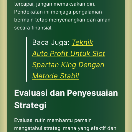
tercapai, jangan memaksakan diri.
Pendekatan ini menjaga pengalaman
bermain tetap menyenangkan dan aman
secara finansial.
Baca Juga:
Teknik
Auto Profit Untuk Slot
Spartan King Dengan
Metode Stabil
Evaluasi dan Penyesuaian
Strategi
Evaluasi rutin membantu pemain
mengetahui strategi mana yang efektif dan