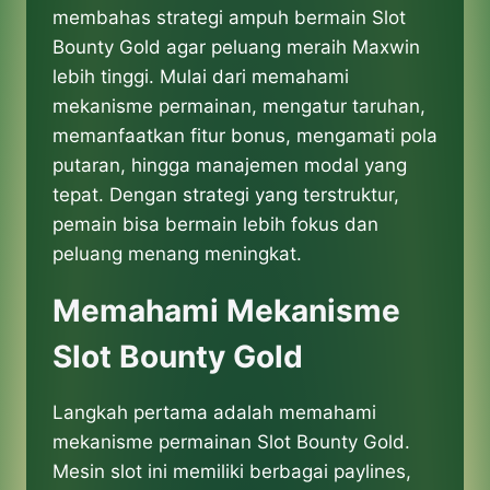
membahas strategi ampuh bermain Slot
Bounty Gold agar peluang meraih Maxwin
lebih tinggi. Mulai dari memahami
mekanisme permainan, mengatur taruhan,
memanfaatkan fitur bonus, mengamati pola
putaran, hingga manajemen modal yang
tepat. Dengan strategi yang terstruktur,
pemain bisa bermain lebih fokus dan
peluang menang meningkat.
Memahami Mekanisme
Slot Bounty Gold
Langkah pertama adalah memahami
mekanisme permainan Slot Bounty Gold.
Mesin slot ini memiliki berbagai paylines,