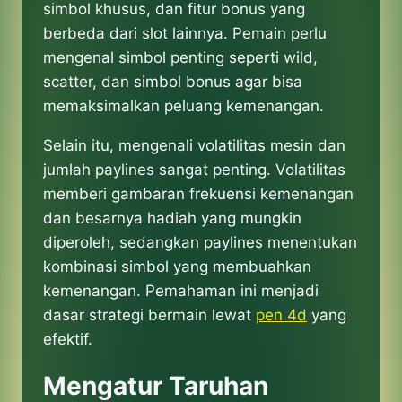
simbol khusus, dan fitur bonus yang
berbeda dari slot lainnya. Pemain perlu
mengenal simbol penting seperti wild,
scatter, dan simbol bonus agar bisa
memaksimalkan peluang kemenangan.
Selain itu, mengenali volatilitas mesin dan
jumlah paylines sangat penting. Volatilitas
memberi gambaran frekuensi kemenangan
dan besarnya hadiah yang mungkin
diperoleh, sedangkan paylines menentukan
kombinasi simbol yang membuahkan
kemenangan. Pemahaman ini menjadi
dasar strategi bermain lewat
pen 4d
yang
efektif.
Mengatur Taruhan