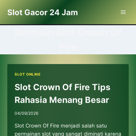
Skip
Slot Gacor 24 Jam
to
content
Bermain Slot Crown Of
Fire
SLOT ONLINE
Slot Crown Of Fire Tips
Rahasia Menang Besar
04/09/2026
Slot Crown Of Fire menjadi salah satu
permainan slot yang sangat diminati karena