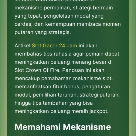
mekanisme permainan, strategi bermain
yang tepat, pengelolaan modal yang
cerdas, dan kemampuan membaca momen
putaran yang strategis.
Artikel
Slot Gacor 24 Jam
ini akan
membahas tips rahasia agar pemain dapat
meningkatkan peluang menang besar di
Slot Crown Of Fire. Panduan ini akan
mencakup pemahaman mekanisme slot,
memanfaatkan fitur bonus, pengaturan
modal, pemilihan taruhan, strategi putaran,
hingga tips tambahan yang bisa
meningkatkan peluang meraih jackpot.
Memahami Mekanisme