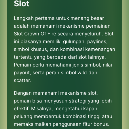
Slot
Langkah pertama untuk menang besar
adalah memahami mekanisme permainan
Slot Crown Of Fire secara menyeluruh. Slot
ini biasanya memiliki gulungan, paylines,
simbol khusus, dan kombinasi kemenangan
tertentu yang berbeda dari slot lainnya.
Pemain perlu memahami jenis simbol, nilai
payout, serta peran simbol wild dan
scatter.
Dengan memahami mekanisme slot,
pemain bisa menyusun strategi yang lebih
efektif. Misalnya, mengetahui kapan
peluang membentuk kombinasi tinggi atau
memaksimalkan penggunaan fitur bonus.