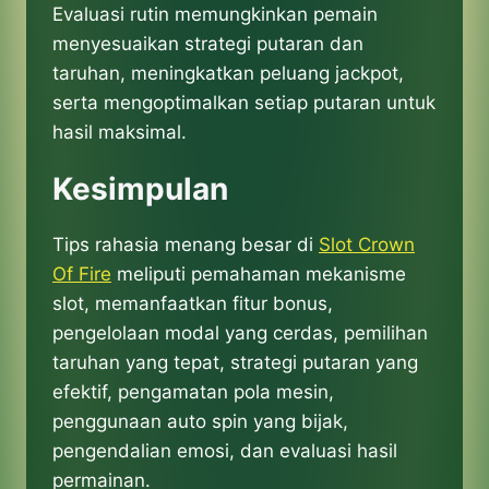
Evaluasi rutin memungkinkan pemain
menyesuaikan strategi putaran dan
taruhan, meningkatkan peluang jackpot,
serta mengoptimalkan setiap putaran untuk
hasil maksimal.
Kesimpulan
Tips rahasia menang besar di
Slot Crown
Of Fire
meliputi pemahaman mekanisme
slot, memanfaatkan fitur bonus,
pengelolaan modal yang cerdas, pemilihan
taruhan yang tepat, strategi putaran yang
efektif, pengamatan pola mesin,
penggunaan auto spin yang bijak,
pengendalian emosi, dan evaluasi hasil
permainan.