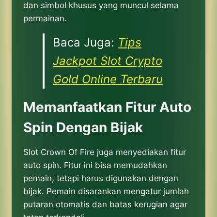
dan simbol khusus yang muncul selama
permainan.
Baca Juga:
Tips
Jackpot Slot Crypto
Gold Online Terbaru
Memanfaatkan Fitur Auto
Spin Dengan Bijak
Slot Crown Of Fire juga menyediakan fitur
auto spin. Fitur ini bisa memudahkan
pemain, tetapi harus digunakan dengan
bijak. Pemain disarankan mengatur jumlah
putaran otomatis dan batas kerugian agar