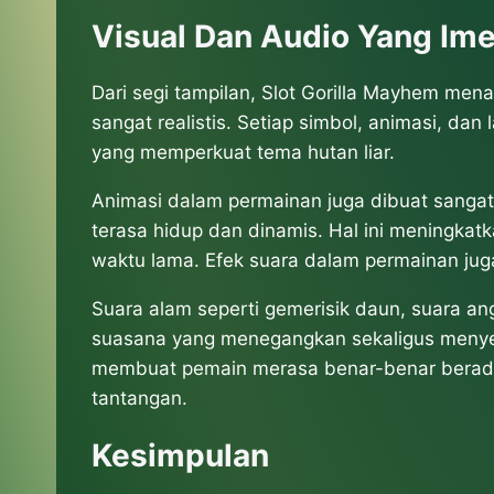
Visual Dan Audio Yang Imer
Dari segi tampilan, Slot Gorilla Mayhem mena
sangat realistis. Setiap simbol, animasi, da
yang memperkuat tema hutan liar.
Animasi dalam permainan juga dibuat sangat
terasa hidup dan dinamis. Hal ini meningka
waktu lama. Efek suara dalam permainan juga
Suara alam seperti gemerisik daun, suara an
suasana yang menegangkan sekaligus menyen
membuat pemain merasa benar-benar berada 
tantangan.
Kesimpulan