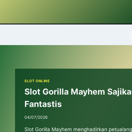
Skip
to
content
SLOT ONLINE
Slot Gorilla Mayhem Sajik
Fantastis
04/07/2026
Slot Gorilla Mayhem menghadirkan petualanga