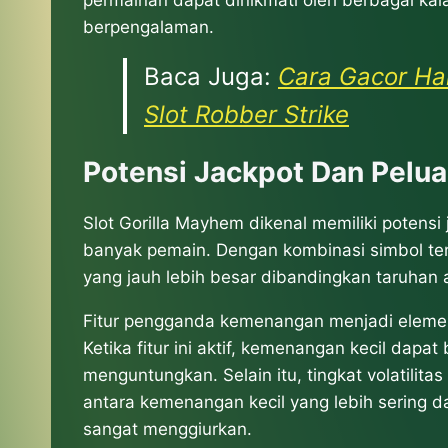
berpengalaman.
Baca Juga:
Cara Gacor Ha
Slot Robber Strike
Potensi Jackpot Dan Pel
Slot Gorilla Mayhem dikenal memiliki potens
banyak pemain. Dengan kombinasi simbol t
yang jauh lebih besar dibandingkan taruhan 
Fitur pengganda kemenangan menjadi elemen
Ketika fitur ini aktif, kemenangan kecil dap
menguntungkan. Selain itu, tingkat volatili
antara kemenangan kecil yang lebih sering d
sangat menggiurkan.