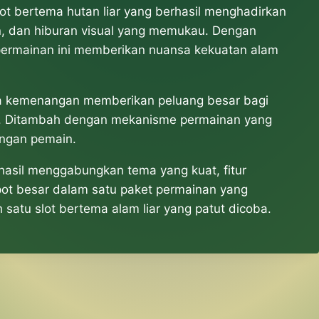
ot bertema hutan liar yang berhasil menghadirkan
, dan hiburan visual yang memukau. Dengan
, permainan ini memberikan nuansa kekuatan alam
nda kemenangan memberikan peluang besar bagi
gi. Ditambah dengan mekanisme permainan yang
angan pemain.
asil menggabungkan tema yang kuat, fitur
pot besar dalam satu paket permainan yang
satu slot bertema alam liar yang patut dicoba.