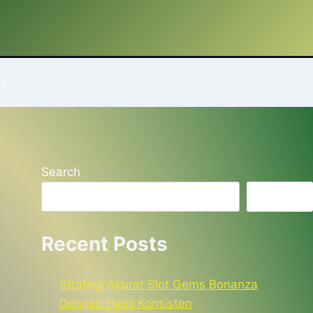
m
Search
Search
Recent Posts
Strategi Akurat Slot Gems Bonanza
Dengan Hasil Konsisten