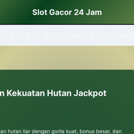
Slot Gacor 24 Jam
BERMAIN Slot Gorilla Mayhe
an Kekuatan Hutan Jackpot
n hutan liar dengan gorila kuat, bonus besar, dan