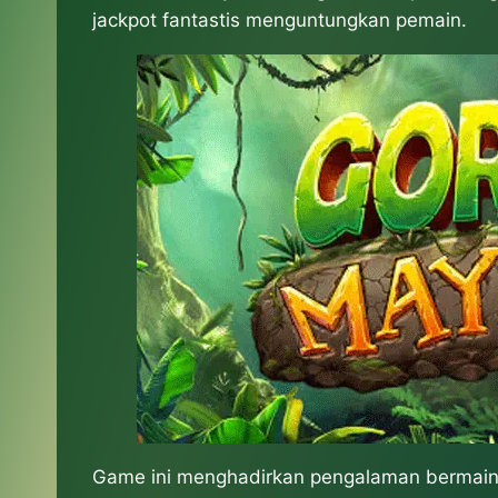
jackpot fantastis menguntungkan pemain.
Game ini menghadirkan pengalaman bermain