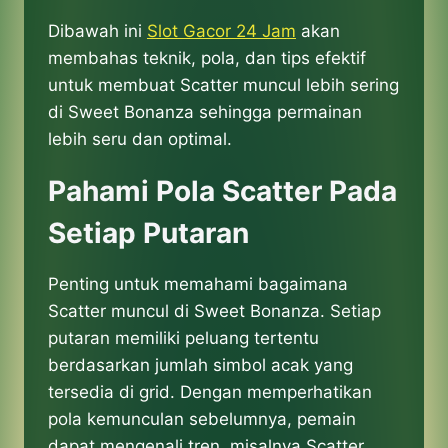
Dibawah ini
Slot Gacor 24 Jam
akan
membahas teknik, pola, dan tips efektif
untuk membuat Scatter muncul lebih sering
di Sweet Bonanza sehingga permainan
lebih seru dan optimal.
Pahami Pola Scatter Pada
Setiap Putaran
Penting untuk memahami bagaimana
Scatter muncul di Sweet Bonanza. Setiap
putaran memiliki peluang tertentu
berdasarkan jumlah simbol acak yang
tersedia di grid. Dengan memperhatikan
pola kemunculan sebelumnya, pemain
dapat mengenali tren, misalnya Scatter