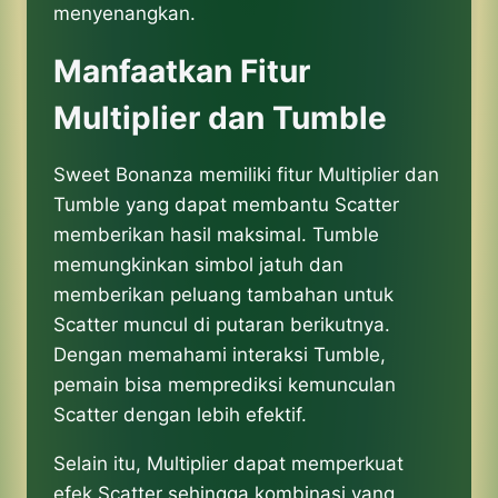
menyenangkan.
Manfaatkan Fitur
Multiplier dan Tumble
Sweet Bonanza memiliki fitur Multiplier dan
Tumble yang dapat membantu Scatter
memberikan hasil maksimal. Tumble
memungkinkan simbol jatuh dan
memberikan peluang tambahan untuk
Scatter muncul di putaran berikutnya.
Dengan memahami interaksi Tumble,
pemain bisa memprediksi kemunculan
Scatter dengan lebih efektif.
Selain itu, Multiplier dapat memperkuat
efek Scatter sehingga kombinasi yang