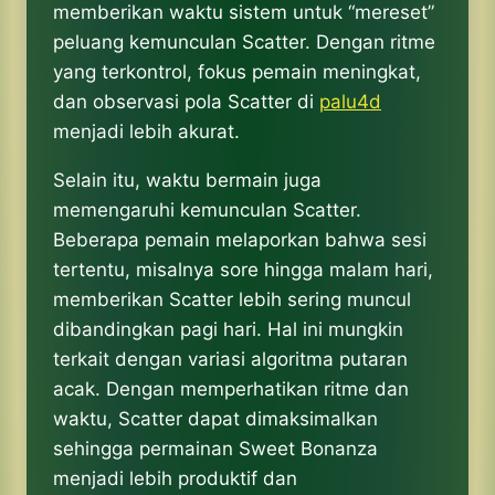
memberikan waktu sistem untuk “mereset”
peluang kemunculan Scatter. Dengan ritme
yang terkontrol, fokus pemain meningkat,
dan observasi pola Scatter di
palu4d
menjadi lebih akurat.
Selain itu, waktu bermain juga
memengaruhi kemunculan Scatter.
Beberapa pemain melaporkan bahwa sesi
tertentu, misalnya sore hingga malam hari,
memberikan Scatter lebih sering muncul
dibandingkan pagi hari. Hal ini mungkin
terkait dengan variasi algoritma putaran
acak. Dengan memperhatikan ritme dan
waktu, Scatter dapat dimaksimalkan
sehingga permainan Sweet Bonanza
menjadi lebih produktif dan