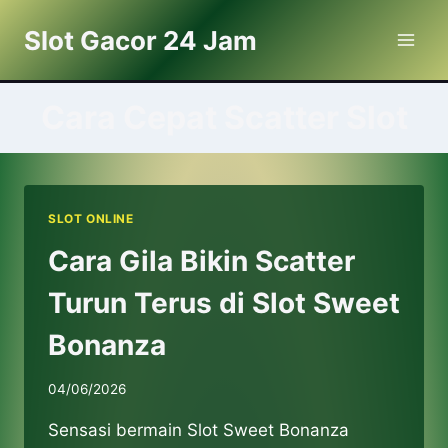
Skip
Slot Gacor 24 Jam
to
content
Cara Cepat Scatter Slot
SLOT ONLINE
Cara Gila Bikin Scatter
Turun Terus di Slot Sweet
Bonanza
04/06/2026
Sensasi bermain Slot Sweet Bonanza