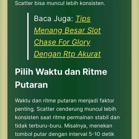
Scatter bisa muncul lebih konsisten.
Baca Juga:
Tips
Menang Besar Slot
Chase For Glory
Dengan Rtp Akurat
Pilih Waktu dan Ritme
Putaran
Waktu dan ritme putaran menjadi faktor
penting. Scatter cenderung muncul lebih
konsisten saat ritme permainan stabil dan
tidak terburu-buru. Misalnya, menekan
tombol putar dengan interval 5-10 detik