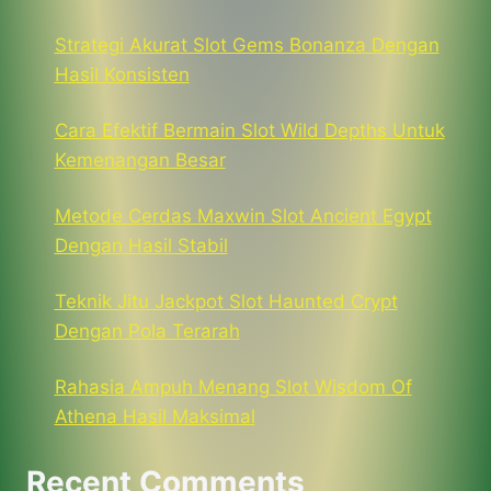
Strategi Akurat Slot Gems Bonanza Dengan
Hasil Konsisten
Cara Efektif Bermain Slot Wild Depths Untuk
Kemenangan Besar
Metode Cerdas Maxwin Slot Ancient Egypt
Dengan Hasil Stabil
Teknik Jitu Jackpot Slot Haunted Crypt
Dengan Pola Terarah
Rahasia Ampuh Menang Slot Wisdom Of
Athena Hasil Maksimal
Recent Comments