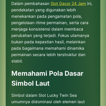
Dalam pembahasan
Slot Gacor 24 Jam
ini,
pendekatan yang digunakan lebih
menekankan pada pengamatan pola,
pengelolaan ritme permainan, serta cara
menjaga konsistensi dalam membaca
perubahan yang terjadi. Fokus utamanya
bukan pada kepastian hasil, melainkan
pada bagaimana memahami dinamika
permainan secara lebih terstruktur dan
stabil.
Memahami Pola Dasar
Simbol Laut
Simbol dalam Slot Lucky Twin Sea
umumnya didominasi oleh elemen laut