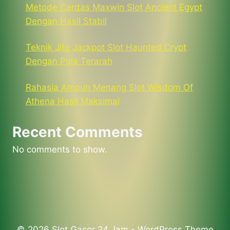
Metode Cerdas Maxwin Slot Ancient Egypt
Dengan Hasil Stabil
Teknik Jitu Jackpot Slot Haunted Crypt
Dengan Pola Terarah
Rahasia Ampuh Menang Slot Wisdom Of
Athena Hasil Maksimal
Recent Comments
No comments to show.
© 2026 Slot Gacor 24 Jam - WordPress Theme