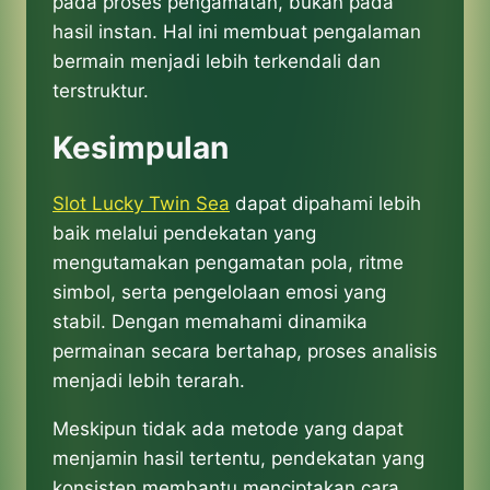
pada proses pengamatan, bukan pada
hasil instan. Hal ini membuat pengalaman
bermain menjadi lebih terkendali dan
terstruktur.
Kesimpulan
Slot Lucky Twin Sea
dapat dipahami lebih
baik melalui pendekatan yang
mengutamakan pengamatan pola, ritme
simbol, serta pengelolaan emosi yang
stabil. Dengan memahami dinamika
permainan secara bertahap, proses analisis
menjadi lebih terarah.
Meskipun tidak ada metode yang dapat
menjamin hasil tertentu, pendekatan yang
konsisten membantu menciptakan cara