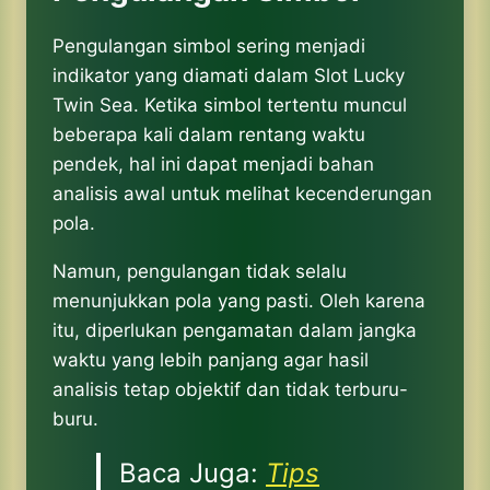
Pengulangan simbol sering menjadi
indikator yang diamati dalam Slot Lucky
Twin Sea. Ketika simbol tertentu muncul
beberapa kali dalam rentang waktu
pendek, hal ini dapat menjadi bahan
analisis awal untuk melihat kecenderungan
pola.
Namun, pengulangan tidak selalu
menunjukkan pola yang pasti. Oleh karena
itu, diperlukan pengamatan dalam jangka
waktu yang lebih panjang agar hasil
analisis tetap objektif dan tidak terburu-
buru.
Baca Juga:
Tips