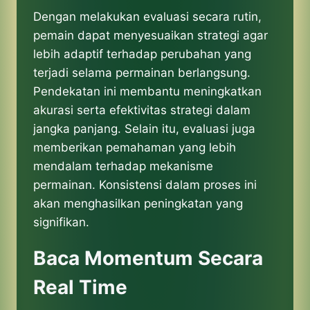
Dengan melakukan evaluasi secara rutin,
pemain dapat menyesuaikan strategi agar
lebih adaptif terhadap perubahan yang
terjadi selama permainan berlangsung.
Pendekatan ini membantu meningkatkan
akurasi serta efektivitas strategi dalam
jangka panjang. Selain itu, evaluasi juga
memberikan pemahaman yang lebih
mendalam terhadap mekanisme
permainan. Konsistensi dalam proses ini
akan menghasilkan peningkatan yang
signifikan.
Baca Momentum Secara
Real Time