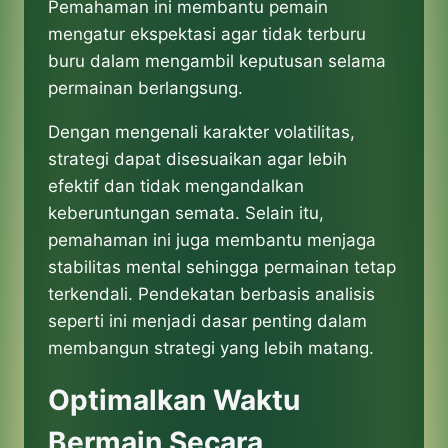
Pemahaman ini membantu pemain
mengatur ekspektasi agar tidak terburu
buru dalam mengambil keputusan selama
permainan berlangsung.
Dengan mengenali karakter volatilitas,
strategi dapat disesuaikan agar lebih
efektif dan tidak mengandalkan
keberuntungan semata. Selain itu,
pemahaman ini juga membantu menjaga
stabilitas mental sehingga permainan tetap
terkendali. Pendekatan berbasis analisis
seperti ini menjadi dasar penting dalam
membangun strategi yang lebih matang.
Optimalkan Waktu
Bermain Secara