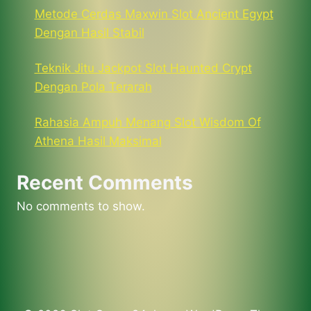
Metode Cerdas Maxwin Slot Ancient Egypt
Dengan Hasil Stabil
Teknik Jitu Jackpot Slot Haunted Crypt
Dengan Pola Terarah
Rahasia Ampuh Menang Slot Wisdom Of
Athena Hasil Maksimal
Recent Comments
No comments to show.