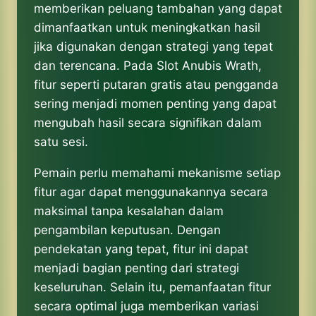
memberikan peluang tambahan yang dapat
dimanfaatkan untuk meningkatkan hasil
jika digunakan dengan strategi yang tepat
dan terencana. Pada Slot Anubis Wrath,
fitur seperti putaran gratis atau pengganda
sering menjadi momen penting yang dapat
mengubah hasil secara signifikan dalam
satu sesi.
Pemain perlu memahami mekanisme setiap
fitur agar dapat menggunakannya secara
maksimal tanpa kesalahan dalam
pengambilan keputusan. Dengan
pendekatan yang tepat, fitur ini dapat
menjadi bagian penting dari strategi
keseluruhan. Selain itu, pemanfaatan fitur
secara optimal juga memberikan variasi