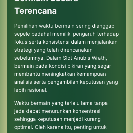
Terencana
Pemilihan waktu bermain sering dianggap
sepele padahal memiliki pengaruh terhadap
fokus serta konsistensi dalam menjalankan
strategi yang telah direncanakan
sebelumnya. Dalam Slot Anubis Wrath,
bermain pada kondisi pikiran yang segar
membantu meningkatkan kemampuan
analisis serta pengambilan keputusan yang
lebih rasional.
Waktu bermain yang terlalu lama tanpa
jeda dapat menurunkan konsentrasi
sehingga keputusan menjadi kurang
optimal. Oleh karena itu, penting untuk