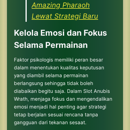
Amazing Pharaoh
Lewat Strategi Baru
Kelola Emosi dan Fokus
Selama Permainan
Faktor psikologis memiliki peran besar
dalam menentukan kualitas keputusan
yang diambil selama permainan
berlangsung sehingga tidak boleh
diabaikan begitu saja. Dalam Slot Anubis
Wrath, menjaga fokus dan mengendalikan
emosi menjadi hal penting agar strategi
tetap berjalan sesuai rencana tanpa
gangguan dari tekanan sesaat.