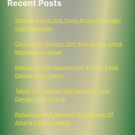
Recent Posts
Strategi Akurat Slot Gems Bonanza Dengan
Hasil Konsisten
Cara Efektif Bermain Slot Wild Depths Untuk
Kemenangan Besar
Metode Cerdas Maxwin Slot Ancient Egypt
Dengan Hasil Stabil
Teknik Jitu Jackpot Slot Haunted Crypt
Dengan Pola Terarah
Rahasia Ampuh Menang Slot Wisdom Of
Athena Hasil Maksimal