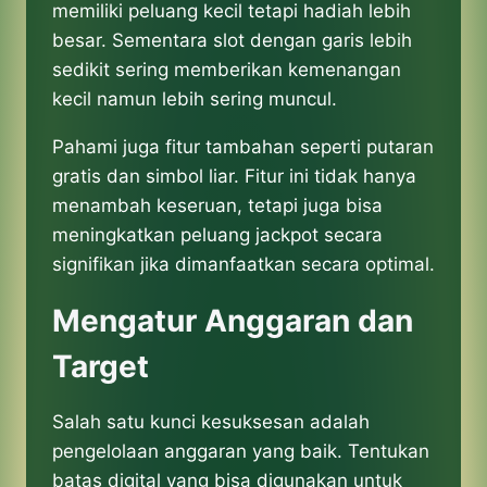
memiliki peluang kecil tetapi hadiah lebih
besar. Sementara slot dengan garis lebih
sedikit sering memberikan kemenangan
kecil namun lebih sering muncul.
Pahami juga fitur tambahan seperti putaran
gratis dan simbol liar. Fitur ini tidak hanya
menambah keseruan, tetapi juga bisa
meningkatkan peluang jackpot secara
signifikan jika dimanfaatkan secara optimal.
Mengatur Anggaran dan
Target
Salah satu kunci kesuksesan adalah
pengelolaan anggaran yang baik. Tentukan
batas digital yang bisa digunakan untuk