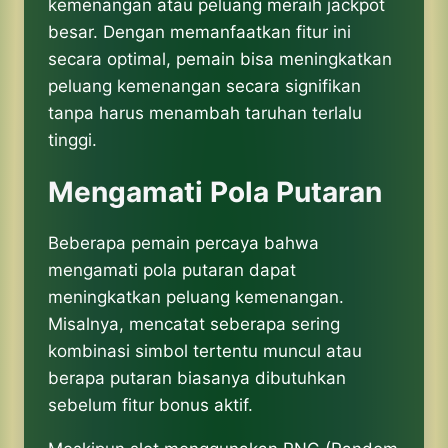
kemenangan atau peluang meraih jackpot
besar. Dengan memanfaatkan fitur ini
secara optimal, pemain bisa meningkatkan
peluang kemenangan secara signifikan
tanpa harus menambah taruhan terlalu
tinggi.
Mengamati Pola Putaran
Beberapa pemain percaya bahwa
mengamati pola putaran dapat
meningkatkan peluang kemenangan.
Misalnya, mencatat seberapa sering
kombinasi simbol tertentu muncul atau
berapa putaran biasanya dibutuhkan
sebelum fitur bonus aktif.