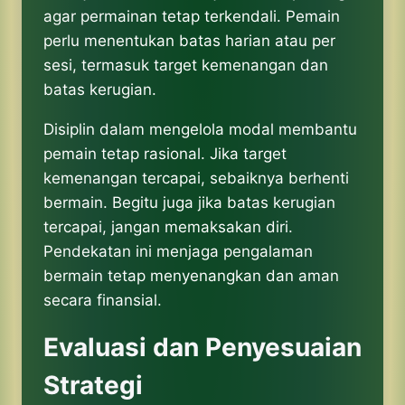
agar permainan tetap terkendali. Pemain
perlu menentukan batas harian atau per
sesi, termasuk target kemenangan dan
batas kerugian.
Disiplin dalam mengelola modal membantu
pemain tetap rasional. Jika target
kemenangan tercapai, sebaiknya berhenti
bermain. Begitu juga jika batas kerugian
tercapai, jangan memaksakan diri.
Pendekatan ini menjaga pengalaman
bermain tetap menyenangkan dan aman
secara finansial.
Evaluasi dan Penyesuaian
Strategi