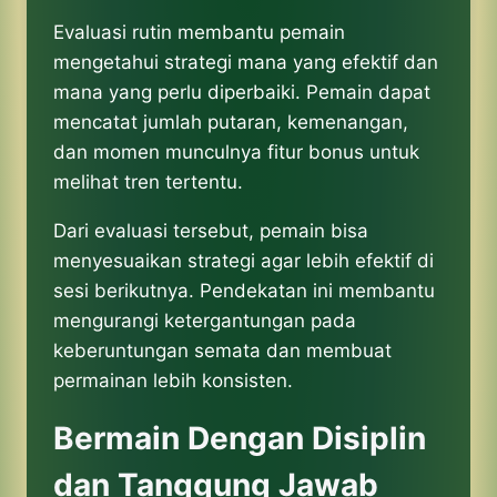
Evaluasi rutin membantu pemain
mengetahui strategi mana yang efektif dan
mana yang perlu diperbaiki. Pemain dapat
mencatat jumlah putaran, kemenangan,
dan momen munculnya fitur bonus untuk
melihat tren tertentu.
Dari evaluasi tersebut, pemain bisa
menyesuaikan strategi agar lebih efektif di
sesi berikutnya. Pendekatan ini membantu
mengurangi ketergantungan pada
keberuntungan semata dan membuat
permainan lebih konsisten.
Bermain Dengan Disiplin
dan Tanggung Jawab