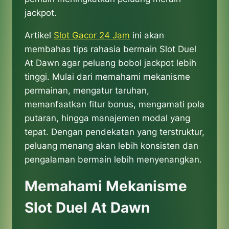
jackpot.
Artikel
Slot Gacor 24 Jam
ini akan
membahas tips rahasia bermain Slot Duel
At Dawn agar peluang bobol jackpot lebih
tinggi. Mulai dari memahami mekanisme
permainan, mengatur taruhan,
memanfaatkan fitur bonus, mengamati pola
putaran, hingga manajemen modal yang
tepat. Dengan pendekatan yang terstruktur,
peluang menang akan lebih konsisten dan
pengalaman bermain lebih menyenangkan.
Memahami Mekanisme
Slot Duel At Dawn