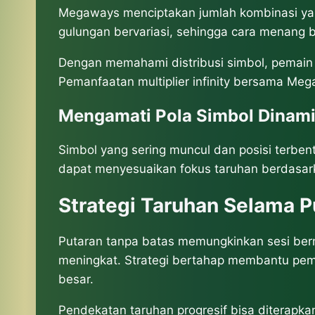
Megaways menciptakan jumlah kombinasi yan
gulungan bervariasi, sehingga cara menang b
Dengan memahami distribusi simbol, pemain 
Pemanfaatan multiplier infinity bersama M
Mengamati Pola Simbol Dinam
Simbol yang sering muncul dan posisi terben
dapat menyesuaikan fokus taruhan berdasarka
Strategi Taruhan Selama P
Putaran tanpa batas memungkinkan sesi berm
meningkat. Strategi bertahap membantu pe
besar.
Pendekatan taruhan progresif bisa diterapkan