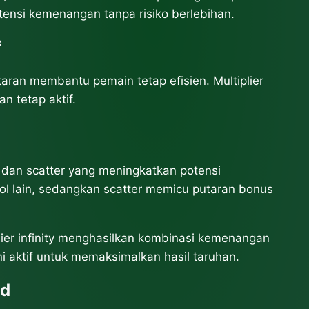
tensi kemenangan tanpa risiko berlebihan.
f
an membantu pemain tetap efisien. Multiplier
n tetap aktif.
 dan scatter yang meningkatkan potensi
l lain, sedangkan scatter memicu putaran bonus
er infinity menghasilkan kombinasi kemenangan
i aktif untuk memaksimalkan hasil taruhan.
ld