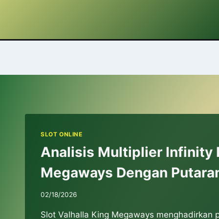
Skip
to
content
SLOT ONLINE
Analisis Multiplier Infinity
Megaways Dengan Putaran
02/18/2026
Slot Valhalla King Megaways menghadirkan 