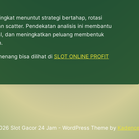
ngkat menuntut strategi bertahap, rotasi
n scatter. Pendekatan analisis ini membantu
al, dan meningkatkan peluang membentuk
m.
enang bisa dilihat di
SLOT ONLINE PROFIT
026 Slot Gacor 24 Jam - WordPress Theme by
Kadenc