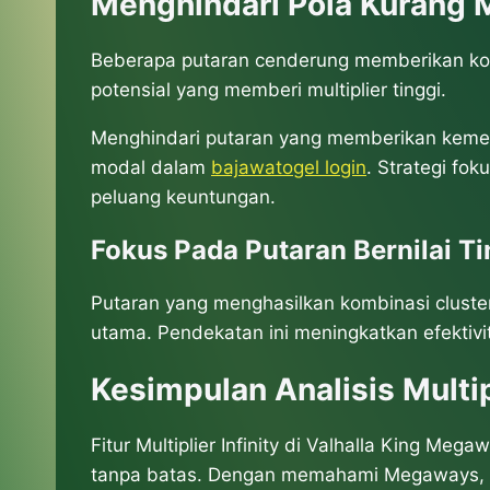
Menghindari Pola Kurang
Beberapa putaran cenderung memberikan komb
potensial yang memberi multiplier tinggi.
Menghindari putaran yang memberikan keme
modal dalam
bajawatogel login
. Strategi fok
peluang keuntungan.
Fokus Pada Putaran Bernilai Ti
Putaran yang menghasilkan kombinasi cluster 
utama. Pendekatan ini meningkatkan efektivi
Kesimpulan Analisis Multipl
Fitur Multiplier Infinity di Valhalla King 
tanpa batas. Dengan memahami Megaways, si