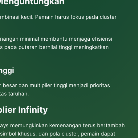
 Menguntungkan
inasi kecil. Pemain harus fokus pada cluster
nangan minimal membantu menjaga efisiensi
us pada putaran bernilai tinggi meningkatkan
nggi
besar dan multiplier tinggi menjadi prioritas
tas taruhan.
ier Infinity
Megaways memungkinkan kemenangan terus bertambah
mbol khusus, dan pola cluster, pemain dapat