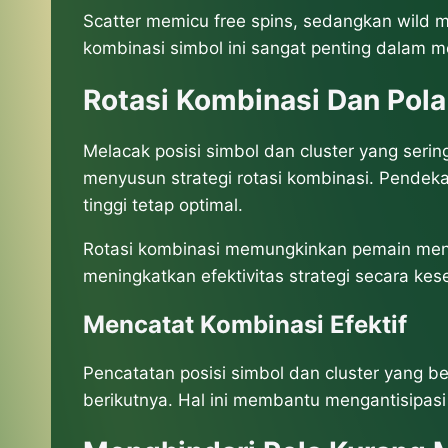
Scatter memicu free spins, sedangkan wild 
kombinasi simbol ini sangat penting dalam me
Rotasi Kombinasi Dan Pola
Melacak posisi simbol dan cluster yang s
menyusun strategi rotasi kombinasi. Pendeka
tinggi tetap optimal.
Rotasi kombinasi memungkinkan pemain meny
meningkatkan efektivitas strategi secara kes
Mencatat Kombinasi Efektif
Pencatatan posisi simbol dan cluster yang be
berikutnya. Hal ini membantu mengantisipasi 