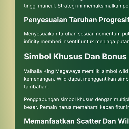
tinggi muncul. Strategi ini memaksimalkan po
Penyesuaian Taruhan Progresi
Menyesuaikan taruhan sesuai momentum putar
infinity memberi insentif untuk menjaga putara
Simbol Khusus Dan Bonus
Valhalla King Megaways memiliki simbol wild
kemenangan. Wild dapat menggantikan simbo
tambahan.
Penggabungan simbol khusus dengan multipli
besar. Pemain harus memahami kapan fitur in
Memanfaatkan Scatter Dan Wi