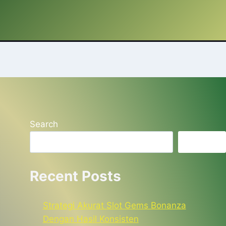
Search
Search
Recent Posts
Strategi Akurat Slot Gems Bonanza
Dengan Hasil Konsisten