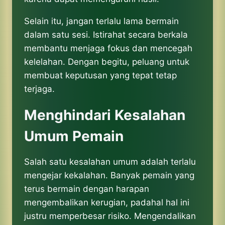
Selain itu, jangan terlalu lama bermain
dalam satu sesi. Istirahat secara berkala
membantu menjaga fokus dan mencegah
kelelahan. Dengan begitu, peluang untuk
membuat keputusan yang tepat tetap
terjaga.
Menghindari Kesalahan
Umum Pemain
Salah satu kesalahan umum adalah terlalu
mengejar kekalahan. Banyak pemain yang
terus bermain dengan harapan
mengembalikan kerugian, padahal hal ini
justru memperbesar risiko. Mengendalikan