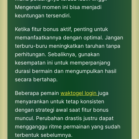
Mengenali momen ini bisa menjadi
keuntungan tersendiri.
Ketika fitur bonus aktif, penting untuk
memanfaatkannya dengan optimal. Jangan
terburu-buru meningkatkan taruhan tanpa
perhitungan. Sebaliknya, gunakan
kesempatan ini untuk memperpanjang
durasi bermain dan mengumpulkan hasil
secara bertahap.
Beberapa pemain
waktogel login
juga
menyarankan untuk tetap konsisten
dengan strategi awal saat fitur bonus
muncul. Perubahan drastis justru dapat
mengganggu ritme permainan yang sudah
terbentuk sebelumnya.