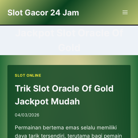
Skip
Slot Gacor 24 Jam
to
content
Jackpot Slot Oracle Of
Gold
SLOT ONLINE
Trik Slot Oracle Of Gold
Jackpot Mudah
04/03/2026
Permainan bertema emas selalu memiliki
daya tarik tersendiri, terutama bagi pemain