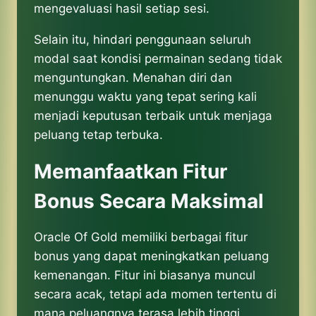
mengevaluasi hasil setiap sesi.
Selain itu, hindari penggunaan seluruh
modal saat kondisi permainan sedang tidak
menguntungkan. Menahan diri dan
menunggu waktu yang tepat sering kali
menjadi keputusan terbaik untuk menjaga
peluang tetap terbuka.
Memanfaatkan Fitur
Bonus Secara Maksimal
Oracle Of Gold memiliki berbagai fitur
bonus yang dapat meningkatkan peluang
kemenangan. Fitur ini biasanya muncul
secara acak, tetapi ada momen tertentu di
mana peluangnya terasa lebih tinggi.