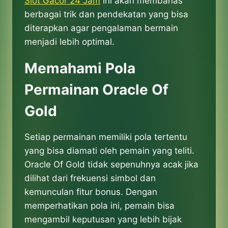
Slot Gacor 24 Jam
ini akan membahas
berbagai trik dan pendekatan yang bisa
diterapkan agar pengalaman bermain
menjadi lebih optimal.
Memahami Pola
Permainan Oracle Of
Gold
Setiap permainan memiliki pola tertentu
yang bisa diamati oleh pemain yang teliti.
Oracle Of Gold tidak sepenuhnya acak jika
dilihat dari frekuensi simbol dan
kemunculan fitur bonus. Dengan
memperhatikan pola ini, pemain bisa
mengambil keputusan yang lebih bijak