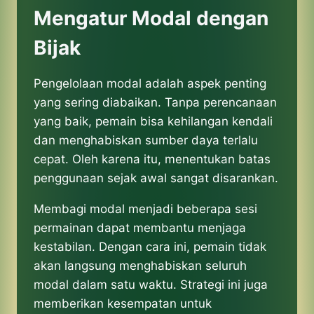
Mengatur Modal dengan
Bijak
Pengelolaan modal adalah aspek penting
yang sering diabaikan. Tanpa perencanaan
yang baik, pemain bisa kehilangan kendali
dan menghabiskan sumber daya terlalu
cepat. Oleh karena itu, menentukan batas
penggunaan sejak awal sangat disarankan.
Membagi modal menjadi beberapa sesi
permainan dapat membantu menjaga
kestabilan. Dengan cara ini, pemain tidak
akan langsung menghabiskan seluruh
modal dalam satu waktu. Strategi ini juga
memberikan kesempatan untuk