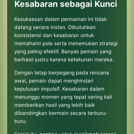
Kesabaran sebagai Kunci
Kesuksesan dalam permainan ini tidak
datang secara instan. Dibutuhkan
konsistensi dan kesabaran untuk
memahami pola serta menemukan strategi
yang paling efektif. Banyak pemain yang
berhasil justru karena ketekunan mereka.
Dengan tetap berpegang pada rencana
awal, pemain dapat menghindari
keputusan impulsif. Kesabaran dalam
menunggu momen yang tepat sering kali
memberikan hasil yang lebih baik
dibandingkan bermain secara terburu-
buru.