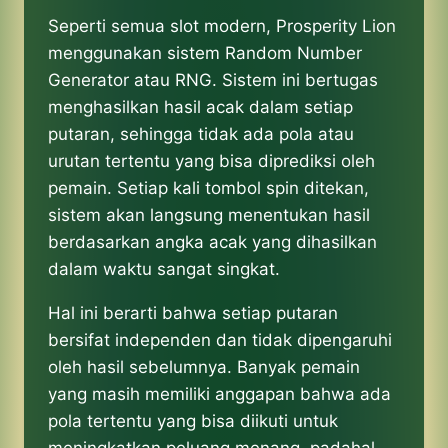
Seperti semua slot modern, Prosperity Lion
menggunakan sistem Random Number
Generator atau RNG. Sistem ini bertugas
menghasilkan hasil acak dalam setiap
putaran, sehingga tidak ada pola atau
urutan tertentu yang bisa diprediksi oleh
pemain. Setiap kali tombol spin ditekan,
sistem akan langsung menentukan hasil
berdasarkan angka acak yang dihasilkan
dalam waktu sangat singkat.
Hal ini berarti bahwa setiap putaran
bersifat independen dan tidak dipengaruhi
oleh hasil sebelumnya. Banyak pemain
yang masih memiliki anggapan bahwa ada
pola tertentu yang bisa diikuti untuk