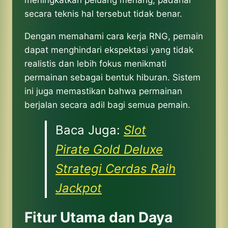
meningkatkan peluang menang, padahal
secara teknis hal tersebut tidak benar.
Dengan memahami cara kerja RNG, pemain
dapat menghindari ekspektasi yang tidak
realistis dan lebih fokus menikmati
permainan sebagai bentuk hiburan. Sistem
ini juga memastikan bahwa permainan
berjalan secara adil bagi semua pemain.
Baca Juga:
Slot
Pirate Gold Deluxe
Strategi Cerdas Raih
Jackpot
Fitur Utama dan Daya