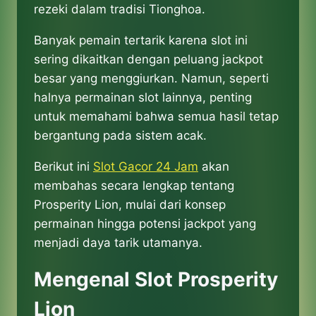
rezeki dalam tradisi Tionghoa.
Banyak pemain tertarik karena slot ini
sering dikaitkan dengan peluang jackpot
besar yang menggiurkan. Namun, seperti
halnya permainan slot lainnya, penting
untuk memahami bahwa semua hasil tetap
bergantung pada sistem acak.
Berikut ini
Slot Gacor 24 Jam
akan
membahas secara lengkap tentang
Prosperity Lion, mulai dari konsep
permainan hingga potensi jackpot yang
menjadi daya tarik utamanya.
Mengenal Slot Prosperity
Lion