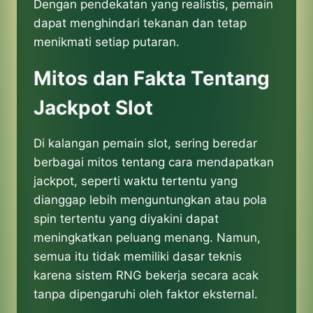
Dengan pendekatan yang realistis, pemain
dapat menghindari tekanan dan tetap
menikmati setiap putaran.
Mitos dan Fakta Tentang
Jackpot Slot
Di kalangan pemain slot, sering beredar
berbagai mitos tentang cara mendapatkan
jackpot, seperti waktu tertentu yang
dianggap lebih menguntungkan atau pola
spin tertentu yang diyakini dapat
meningkatkan peluang menang. Namun,
semua itu tidak memiliki dasar teknis
karena sistem RNG bekerja secara acak
tanpa dipengaruhi oleh faktor eksternal.