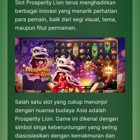
Slot Prosperity Lion terus menghadirkan
berbagai inovasi yang menarik perhatian
para pemain, baik dari segi visual, tema,
maupun fitur permainan.
Salah satu slot yang cukup menonjol
dengan nuansa budaya Asia adalah
Prosperity Lion. Game ini dikenal dengan
simbol singa keberuntungan yang sering
diasosiasikan dengan kemakmuran dan