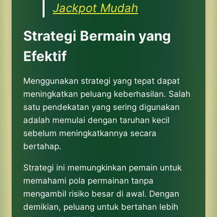
Jackpot Mudah
Strategi Bermain yang
Efektif
Menggunakan strategi yang tepat dapat
meningkatkan peluang keberhasilan. Salah
satu pendekatan yang sering digunakan
adalah memulai dengan taruhan kecil
sebelum meningkatkannya secara
bertahap.
Strategi ini memungkinkan pemain untuk
memahami pola permainan tanpa
mengambil risiko besar di awal. Dengan
demikian, peluang untuk bertahan lebih