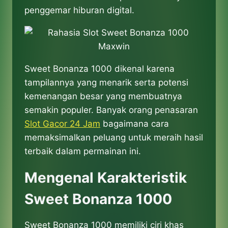
penggemar hiburan digital.
Sweet Bonanza 1000 dikenal karena
tampilannya yang menarik serta potensi
kemenangan besar yang membuatnya
semakin populer. Banyak orang penasaran
Slot Gacor 24 Jam
bagaimana cara
memaksimalkan peluang untuk meraih hasil
terbaik dalam permainan ini.
Mengenal Karakteristik
Sweet Bonanza 1000
Sweet Bonanza 1000 memiliki ciri khas