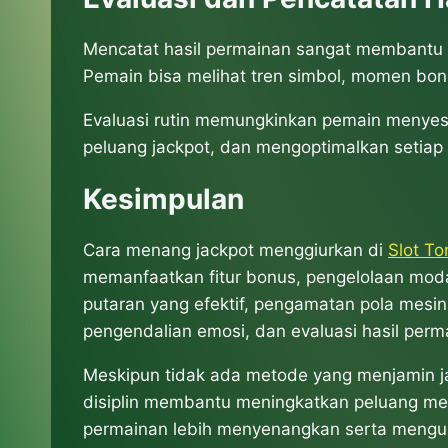
Mencatat hasil permainan sangat membantu un
Pemain bisa melihat tren simbol, momen bonu
Evaluasi rutin memungkinkan pemain menyesu
peluang jackpot, dan mengoptimalkan setiap 
Kesimpulan
Cara menang jackpot menggiurkan di
Slot To
memanfaatkan fitur bonus, pengelolaan modal 
putaran yang efektif, pengamatan pola mesin
pengendalian emosi, dan evaluasi hasil perm
Meskipun tidak ada metode yang menjamin ja
disiplin membantu meningkatkan peluang me
permainan lebih menyenangkan serta mengun