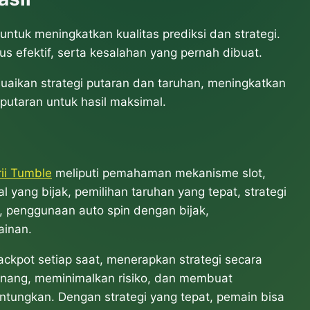
tuk meningkatkan kualitas prediksi dan strategi.
s efektif, serta kesalahan yang pernah dibuat.
aikan strategi putaran dan taruhan, meningkatkan
putaran untuk hasil maksimal.
rii Tumble
meliputi pemahaman mekanisme slot,
yang bijak, pemilihan taruhan yang tepat, strategi
, penggunaan auto spin dengan bijak,
ainan.
ckpot setiap saat, menerapkan strategi secara
nang, meminimalkan risiko, dan membuat
tungkan. Dengan strategi yang tepat, pemain bisa