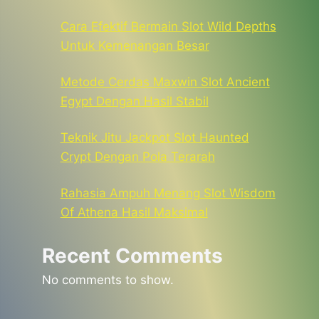
Cara Efektif Bermain Slot Wild Depths
Untuk Kemenangan Besar
Metode Cerdas Maxwin Slot Ancient
Egypt Dengan Hasil Stabil
Teknik Jitu Jackpot Slot Haunted
Crypt Dengan Pola Terarah
Rahasia Ampuh Menang Slot Wisdom
Of Athena Hasil Maksimal
Recent Comments
No comments to show.