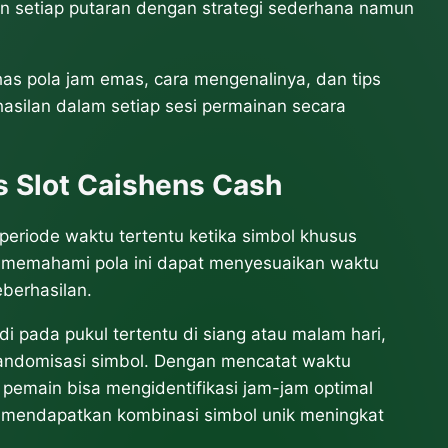
 setiap putaran dengan strategi sederhana namun
 pola jam emas, cara mengenalinya, dan tips
asilan dalam setiap sesi permainan secara
 Slot Caishens Cash
periode waktu tertentu ketika simbol khusus
g memahami pola ini dapat menyesuaikan waktu
berhasilan.
i pada pukul tertentu di siang atau malam hari,
randomisasi simbol. Dengan mencatat waktu
 pemain bisa mengidentifikasi jam-jam optimal
g mendapatkan kombinasi simbol unik meningkat