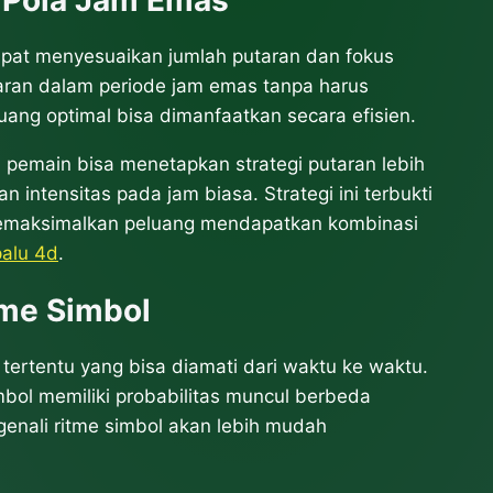
apat menyesuaikan jumlah putaran dan fokus
aran dalam periode jam emas tanpa harus
ang optimal bisa dimanfaatkan secara efisien.
 pemain bisa menetapkan strategi putaran lebih
 intensitas pada jam biasa. Strategi ini terbukti
memaksimalkan peluang mendapatkan kombinasi
palu 4d
.
me Simbol
tertentu yang bisa diamati dari waktu ke waktu.
mbol memiliki probabilitas muncul berbeda
nali ritme simbol akan lebih mudah