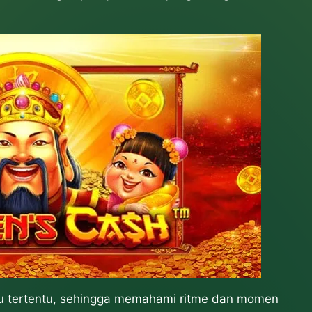
tu tertentu, sehingga memahami ritme dan momen