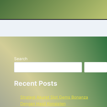
Search
Search
Recent Posts
Strategi Akurat Slot Gems Bonanza
Dengan Hasil Konsisten