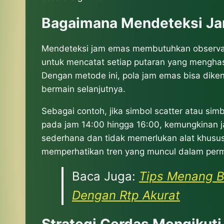
Bagaimana Mendeteksi J
Mendeteksi jam emas membutuhkan observas
untuk mencatat setiap putaran yang menghasi
Dengan metode ini, pola jam emas bisa diken
bermain selanjutnya.
Sebagai contoh, jika simbol scatter atau si
pada jam 14:00 hingga 16:00, kemungkinan j
sederhana dan tidak memerlukan alat khusus
memperhatikan tren yang muncul dalam per
Baca Juga:
Tips Menang Be
Dengan Rtp Akurat
Strategi Cerdas Mengikut