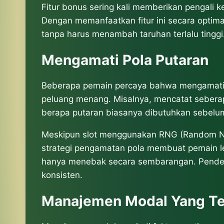
Fitur bonus sering kali memberikan pengali 
Dengan memanfaatkan fitur ini secara opti
tanpa harus menambah taruhan terlalu tinggi
Mengamati Pola Putaran
Beberapa pemain percaya bahwa mengamati
peluang menang. Misalnya, mencatat seberap
berapa putaran biasanya dibutuhkan sebelum 
Meskipun slot menggunakan RNG (Random Nu
strategi pengamatan pola membuat pemain leb
hanya menebak secara sembarangan. Pendek
konsisten.
Manajemen Modal Yang T