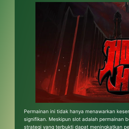
Permainan ini tidak hanya menawarkan keserua
signifikan. Meskipun slot adalah permainan 
strategi yang terbukti dapat meningkatkan 