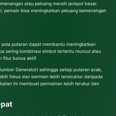
kemenangan atau peluang meraih jackpot besar.
mal, pemain bisa meningkatkan peluang kemenangan
.
 pola putaran dapat membantu meningkatkan
a sering kombinasi simbol tertentu muncul atau
fitur bonus aktif.
mber Generator) sehingga setiap putaran acak,
ih fokus dan bermain lebih terstruktur daripada
atan ini membuat permainan lebih terukur dan
epat