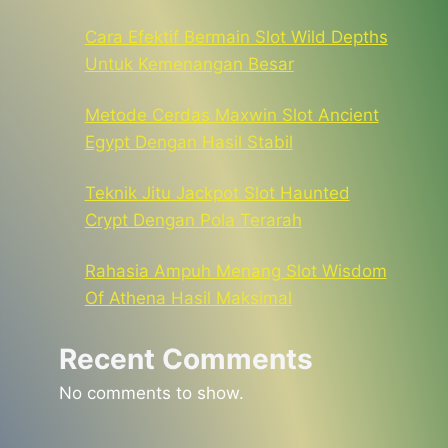
Cara Efektif Bermain Slot Wild Depths
Untuk Kemenangan Besar
Metode Cerdas Maxwin Slot Ancient
Egypt Dengan Hasil Stabil
Teknik Jitu Jackpot Slot Haunted
Crypt Dengan Pola Terarah
Rahasia Ampuh Menang Slot Wisdom
Of Athena Hasil Maksimal
Recent Comments
No comments to show.