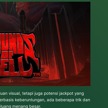
n visual, tetapi juga potensi jackpot yang
berbasis keberuntungan, ada beberapa trik dan
peluang menang besar.