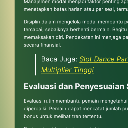
Manajemen modal menjadi faktor penting agar
menetapkan batas harian atau per sesi, ter
Disiplin dalam mengelola modal membantu pe
tercapai, sebaiknya berhenti bermain. Begitu 
memaksakan diri. Pendekatan ini menjaga 
secara finansial.
Baca Juga:
Slot Dance Par
Multiplier Tinggi
Evaluasi dan Penyesuaian 
Evaluasi rutin membantu pemain mengetahui 
diperbaiki. Pemain dapat mencatat jumlah p
bonus untuk melihat tren tertentu.