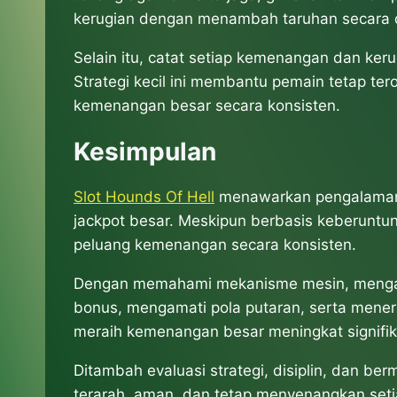
kerugian dengan menambah taruhan secara d
Selain itu, catat setiap kemenangan dan ker
Strategi kecil ini membantu pemain tetap te
kemenangan besar secara konsisten.
Kesimpulan
Slot Hounds Of Hell
menawarkan pengalaman
jackpot besar. Meskipun berbasis keberuntun
peluang kemenangan secara konsisten.
Dengan memahami mekanisme mesin, mengatu
bonus, mengamati pola putaran, serta mener
meraih kemenangan besar meningkat signifik
Ditambah evaluasi strategi, disiplin, dan b
terarah, aman, dan tetap menyenangkan setia