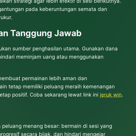
kan strategi agar lebih efektif di sesi berikutnya.
gantungan pada keberuntungan semata dan
ukur.
dan Tanggung Jawab
 bukan sumber penghasilan utama. Gunakan dana
hindari meminjam uang atau menggunakan
al membuat permainan lebih aman dan
in tetap memiliki peluang meraih kemenangan
ap positif. Coba sekarang lewat link ini
jeruk win
.
 peluang menang besar: bermain di sesi yang
rogresif secara bijak, dan hindari mengejar