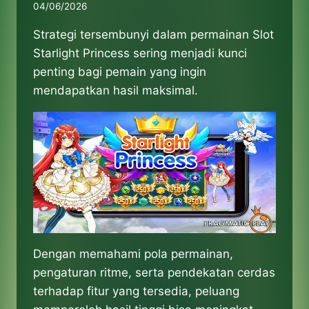
04/06/2026
Strategi tersembunyi dalam permainan Slot
Starlight Princess sering menjadi kunci
penting bagi pemain yang ingin
mendapatkan hasil maksimal.
Dengan memahami pola permainan,
pengaturan ritme, serta pendekatan cerdas
terhadap fitur yang tersedia, peluang