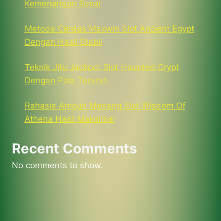
Kemenangan Besar
Metode Cerdas Maxwin Slot Ancient Egypt
Dengan Hasil Stabil
Teknik Jitu Jackpot Slot Haunted Crypt
Dengan Pola Terarah
Rahasia Ampuh Menang Slot Wisdom Of
Athena Hasil Maksimal
Recent Comments
No comments to show.