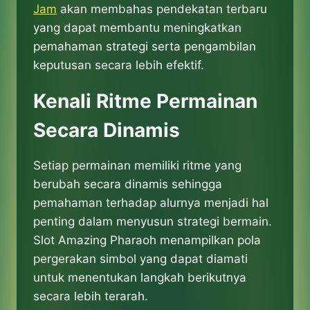
Jam
akan membahas pendekatan terbaru
yang dapat membantu meningkatkan
pemahaman strategi serta pengambilan
keputusan secara lebih efektif.
Kenali Ritme Permainan
Secara Dinamis
Setiap permainan memiliki ritme yang
berubah secara dinamis sehingga
pemahaman terhadap alurnya menjadi hal
penting dalam menyusun strategi bermain.
Slot Amazing Pharaoh menampilkan pola
pergerakan simbol yang dapat diamati
untuk menentukan langkah berikutnya
secara lebih terarah.