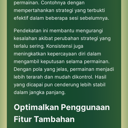
permainan. Contohnya dengan
mempertahankan strategi yang terbukti
efektif dalam beberapa sesi sebelumnya.
Pendekatan ini membantu mengurangi
kesalahan akibat perubahan strategi yang
terlalu sering. Konsistensi juga
meningkatkan kepercayaan diri dalam
mengambil keputusan selama permainan.
Dengan pola yang jelas, permainan menjadi
lebih terarah dan mudah dikontrol. Hasil
yang dicapai pun cenderung lebih stabil
dalam jangka panjang.
Optimalkan Penggunaan
Fitur Tambahan