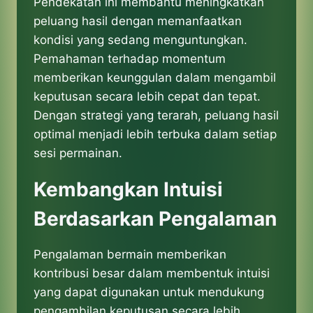
Pendekatan ini membantu meningkatkan
peluang hasil dengan memanfaatkan
kondisi yang sedang menguntungkan.
Pemahaman terhadap momentum
memberikan keunggulan dalam mengambil
keputusan secara lebih cepat dan tepat.
Dengan strategi yang terarah, peluang hasil
optimal menjadi lebih terbuka dalam setiap
sesi permainan.
Kembangkan Intuisi
Berdasarkan Pengalaman
Pengalaman bermain memberikan
kontribusi besar dalam membentuk intuisi
yang dapat digunakan untuk mendukung
pengambilan keputusan secara lebih