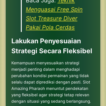
Baca Juga:
Teknik
Menguasai Free Spin
Slot Treasure Diver
Pakai Pola Cerdas
Lakukan Penyesuaian
Strategi Secara Fleksibel
Kemampuan menyesuaikan strategi
menjadi penting dalam menghadapi
perubahan kondisi permainan yang tidak
selalu dapat diprediksi dengan pasti. Slot
Amazing Pharaoh menuntut pendekatan
yang fleksibel agar strategi tetap relevan
dengan situasi yang sedang berlangsung.