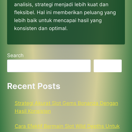
analisis, strategi menjadi lebih kuat dan
fleksibel. Hal ini memberikan peluang yang
lebih baik untuk mencapai hasil yang
konsisten dan optimal.
Search
Search
Recent Posts
Strategi Akurat Slot Gems Bonanza Dengan
Hasil Konsisten
Cara Efektif Bermain Slot Wild Depths Untuk