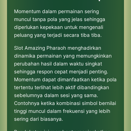
Momentum dalam permainan sering
muncul tanpa pola yang jelas sehingga
diperlukan kepekaan untuk mengenali
peluang yang terjadi secara tiba tiba.
Slot Amazing Pharaoh menghadirkan
dinamika permainan yang memungkinkan
perubahan hasil dalam waktu singkat
sehingga respon cepat menjadi penting.
Momentum dapat dimanfaatkan ketika pola
tertentu terlihat lebih aktif dibandingkan
sebelumnya dalam sesi yang sama.
Contohnya ketika kombinasi simbol bernilai
tinggi muncul dalam frekuensi yang lebih
sering dari biasanya.