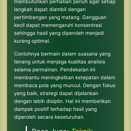
membutuhkan perhatian penuh agar setiap
langkah dapat diambil dengan
pertimbangan yang matang. Gangguan
kecil dapat memengaruhi konsentrasi
sehingga hasil yang diperoleh menjadi
kurang optimal.
Contohnya bermain dalam suasana yang
tenang untuk menjaga kualitas analisis
selama permainan. Pendekatan ini
membantu meningkatkan ketepatan dalam
membaca pola yang muncul. Dengan fokus
yang baik, strategi dapat dijalankan
dengan lebih disiplin. Hal ini memberikan
dampak positif terhadap hasil yang
diperoleh secara keseluruhan.