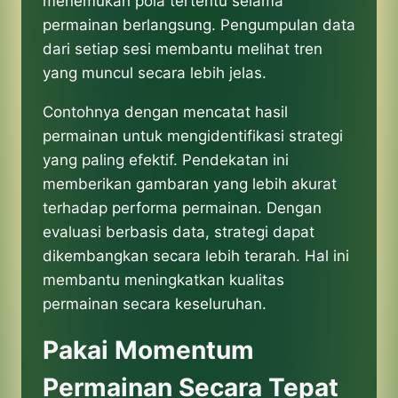
menemukan pola tertentu selama
permainan berlangsung. Pengumpulan data
dari setiap sesi membantu melihat tren
yang muncul secara lebih jelas.
Contohnya dengan mencatat hasil
permainan untuk mengidentifikasi strategi
yang paling efektif. Pendekatan ini
memberikan gambaran yang lebih akurat
terhadap performa permainan. Dengan
evaluasi berbasis data, strategi dapat
dikembangkan secara lebih terarah. Hal ini
membantu meningkatkan kualitas
permainan secara keseluruhan.
Pakai Momentum
Permainan Secara Tepat