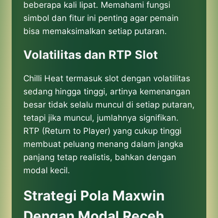
beberapa kali lipat. Memahami fungsi
simbol dan fitur ini penting agar pemain
bisa memaksimalkan setiap putaran.
Volatilitas dan RTP Slot
Chilli Heat termasuk slot dengan volatilitas
sedang hingga tinggi, artinya kemenangan
besar tidak selalu muncul di setiap putaran,
tetapi jika muncul, jumlahnya signifikan.
RTP (Return to Player) yang cukup tinggi
membuat peluang menang dalam jangka
panjang tetap realistis, bahkan dengan
modal kecil.
Strategi Pola Maxwin
Dengan Modal Receh