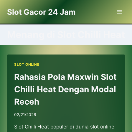
Skip
Slot Gacor 24 Jam
to
content
Menang di Slot Chilli Heat
SLOT ONLINE
Rahasia Pola Maxwin Slot
Chilli Heat Dengan Modal
Receh
02/21/2026
Slot Chilli Heat populer di dunia slot online