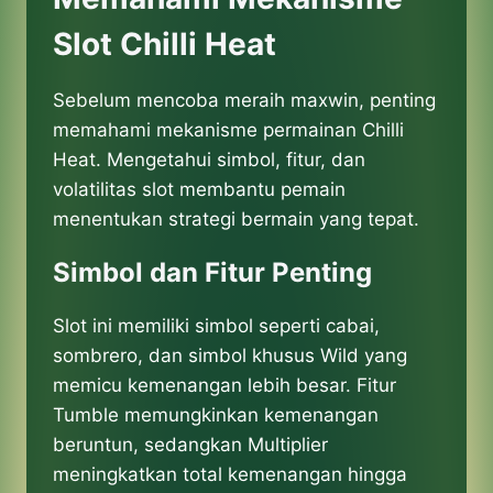
Slot Chilli Heat
Sebelum mencoba meraih maxwin, penting
memahami mekanisme permainan Chilli
Heat. Mengetahui simbol, fitur, dan
volatilitas slot membantu pemain
menentukan strategi bermain yang tepat.
Simbol dan Fitur Penting
Slot ini memiliki simbol seperti cabai,
sombrero, dan simbol khusus Wild yang
memicu kemenangan lebih besar. Fitur
Tumble memungkinkan kemenangan
beruntun, sedangkan Multiplier
meningkatkan total kemenangan hingga