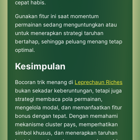
cepat habis.
Gunakan fitur ini saat momentum
permainan sedang menguntungkan atau
untuk menerapkan strategi taruhan
bertahap, sehingga peluang menang tetap
optimal.
Kesimpulan
Bocoran trik menang di
Leprechaun Riches
bukan sekadar keberuntungan, tetapi juga
strategi membaca pola permainan,
mengelola modal, dan memanfaatkan fitur
bonus dengan tepat. Dengan memahami
mekanisme cluster pays, memperhatikan
simbol khusus, dan menerapkan taruhan