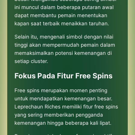
ini muncul dalam beberapa putaran awal
dapat membantu pemain menentukan
kapan saat terbaik menaikkan taruhan.
Selain itu, mengenali simbol dengan nilai
tinggi akan mempermudah pemain dalam
memaksimalkan potensi kemenangan di
setiap cluster.
Fokus Pada Fitur Free Spins
Free spins merupakan momen penting
untuk mendapatkan kemenangan besar.
Leprechaun Riches memiliki fitur free spins
yang sering memberikan pengganda
kemenangan hingga beberapa kali lipat.