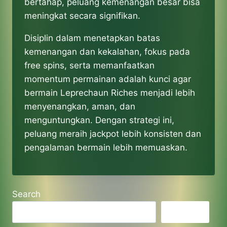
bertahap, peluang kemenangan besar bisa
meningkat secara signifikan.
Disiplin dalam menetapkan batas
kemenangan dan kekalahan, fokus pada
free spins, serta memanfaatkan
momentum permainan adalah kunci agar
bermain Leprechaun Riches menjadi lebih
menyenangkan, aman, dan
menguntungkan. Dengan strategi ini,
peluang meraih jackpot lebih konsisten dan
pengalaman bermain lebih memuaskan.
Search
Search