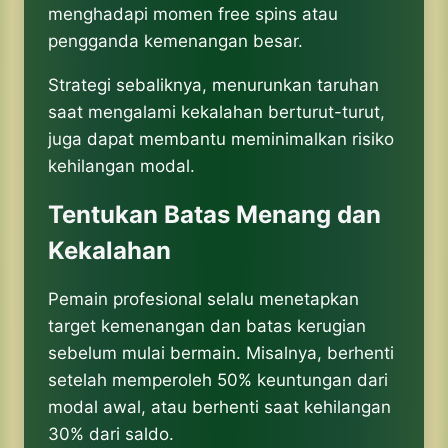
menghadapi momen free spins atau
pengganda kemenangan besar.
Strategi sebaliknya, menurunkan taruhan
saat mengalami kekalahan berturut-turut,
juga dapat membantu meminimalkan risiko
kehilangan modal.
Tentukan Batas Menang dan
Kekalahan
Pemain profesional selalu menetapkan
target kemenangan dan batas kerugian
sebelum mulai bermain. Misalnya, berhenti
setelah memperoleh 50% keuntungan dari
modal awal, atau berhenti saat kehilangan
30% dari saldo.