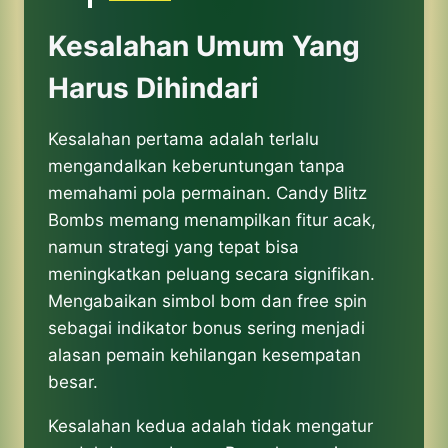
Kesalahan Umum Yang
Harus Dihindari
Kesalahan pertama adalah terlalu
mengandalkan keberuntungan tanpa
memahami pola permainan. Candy Blitz
Bombs memang menampilkan fitur acak,
namun strategi yang tepat bisa
meningkatkan peluang secara signifikan.
Mengabaikan simbol bom dan free spin
sebagai indikator bonus sering menjadi
alasan pemain kehilangan kesempatan
besar.
Kesalahan kedua adalah tidak mengatur