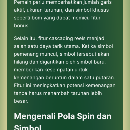
Pemain perlu memperhatikan jumlah garis
aktif, ukuran taruhan, dan simbol khusus
seperti bom yang dapat memicu fitur
bonus.
Selain itu, fitur cascading reels menjadi
salah satu daya tarik utama. Ketika simbol
pemenang muncul, simbol tersebut akan
hilang dan digantikan oleh simbol baru,
memberikan kesempatan untuk
kemenangan beruntun dalam satu putaran.
Fitur ini meningkatkan potensi kemenangan
tanpa harus menambah taruhan lebih
besar.
Mengenali Pola Spin dan
Simbol