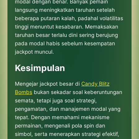
modal dengan benar. Banyak pemain
langsung meningkatkan taruhan setelah
beberapa putaran kalah, padahal volatilitas
tinggi menuntut kesabaran. Memaksakan
taruhan besar terlalu dini sering berujung
pada modal habis sebelum kesempatan
jackpot muncul.
Kesimpulan
Mengejar jackpot besar di
Candy Blitz
Bombs
bukan sekadar soal keberuntungan
semata, tetapi juga soal strategi,
pengamatan, dan manajemen modal yang
tepat. Dengan memahami mekanisme
permainan, mengenali pola spin dan
simbol, serta menerapkan strategi efektif,