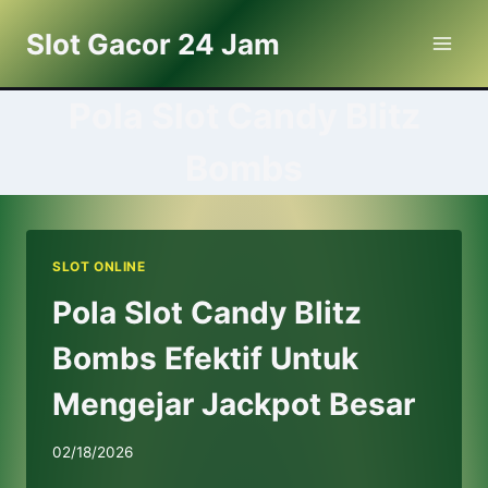
Skip
Slot Gacor 24 Jam
to
content
Pola Slot Candy Blitz
Bombs
SLOT ONLINE
Pola Slot Candy Blitz
Bombs Efektif Untuk
Mengejar Jackpot Besar
02/18/2026