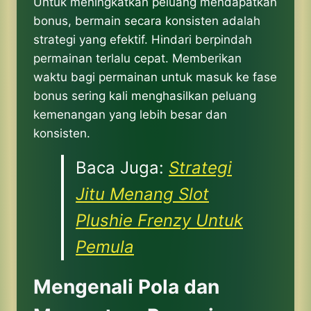
Untuk meningkatkan peluang mendapatkan
bonus, bermain secara konsisten adalah
strategi yang efektif. Hindari berpindah
permainan terlalu cepat. Memberikan
waktu bagi permainan untuk masuk ke fase
bonus sering kali menghasilkan peluang
kemenangan yang lebih besar dan
konsisten.
Baca Juga:
Strategi
Jitu Menang Slot
Plushie Frenzy Untuk
Pemula
Mengenali Pola dan