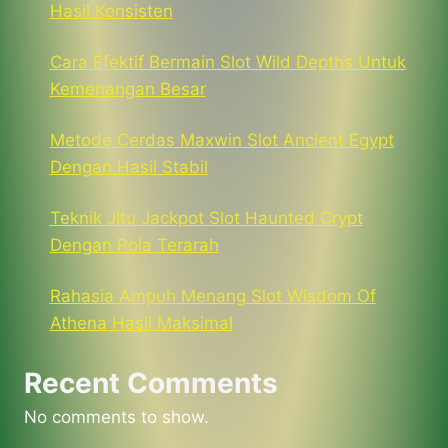
Hasil Konsisten
Cara Efektif Bermain Slot Wild Depths Untuk
Kemenangan Besar
Metode Cerdas Maxwin Slot Ancient Egypt
Dengan Hasil Stabil
Teknik Jitu Jackpot Slot Haunted Crypt
Dengan Pola Terarah
Rahasia Ampuh Menang Slot Wisdom Of
Athena Hasil Maksimal
Recent Comments
No comments to show.