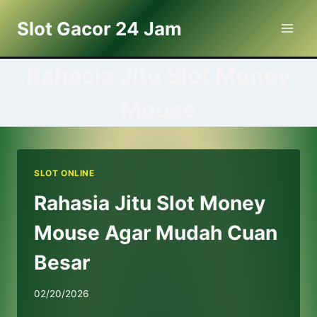
Skip
Slot Gacor 24 Jam
to
content
Rahasia Jitu Slot Money
Mouse
SLOT ONLINE
Rahasia Jitu Slot Money
Mouse Agar Mudah Cuan
Besar
02/20/2026