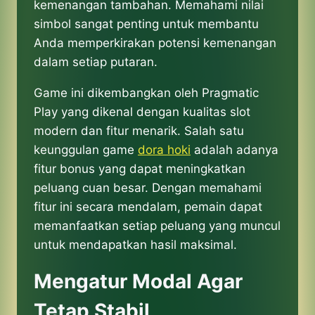
kemenangan tambahan. Memahami nilai
simbol sangat penting untuk membantu
Anda memperkirakan potensi kemenangan
dalam setiap putaran.
Game ini dikembangkan oleh Pragmatic
Play yang dikenal dengan kualitas slot
modern dan fitur menarik. Salah satu
keunggulan game
dora hoki
adalah adanya
fitur bonus yang dapat meningkatkan
peluang cuan besar. Dengan memahami
fitur ini secara mendalam, pemain dapat
memanfaatkan setiap peluang yang muncul
untuk mendapatkan hasil maksimal.
Mengatur Modal Agar
Tetap Stabil