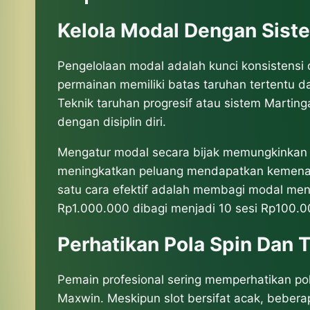
Kelola Modal Dengan Sist
Pengelolaan modal adalah kunci konsistensi 
permainan memiliki batas taruhan tertentu 
Teknik taruhan progresif atau sistem Marting
dengan disiplin diri.
Mengatur modal secara bijak memungkinkan 
meningkatkan peluang mendapatkan kemenan
satu cara efektif adalah membagi modal menj
Rp1.000.000 dibagi menjadi 10 sesi Rp100.0
Perhatikan Pola Spin Dan 
Pemain profesional sering memperhatikan po
Maxwin. Meskipun slot bersifat acak, bebe