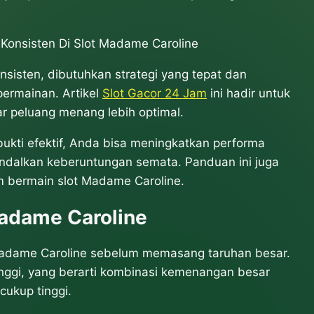
isten, dibutuhkan strategi yang tepat dan
rmainan. Artikel
Slot Gacor 24 Jam
ini hadir untuk
 peluang menang lebih optimal.
ukti efektif, Anda bisa meningkatkan performa
andalkan keberuntungan semata. Panduan ini juga
m bermain slot Madame Caroline.
Madame Caroline
 Madame Caroline sebelum memasang taruhan besar.
 tinggi, yang berarti kombinasi kemenangan besar
cukup tinggi.