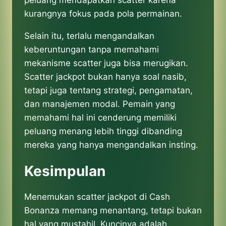
peluang mendapatkan scatter karena
kurangnya fokus pada pola permainan.
Selain itu, terlalu mengandalkan
keberuntungan tanpa memahami
mekanisme scatter juga bisa merugikan.
Scatter jackpot bukan hanya soal nasib,
tetapi juga tentang strategi, pengamatan,
dan manajemen modal. Pemain yang
memahami hal ini cenderung memiliki
peluang menang lebih tinggi dibanding
mereka yang hanya mengandalkan insting.
Kesimpulan
Menemukan scatter jackpot di Cash
Bonanza memang menantang, tetapi bukan
hal yang mustahil. Kuncinya adalah