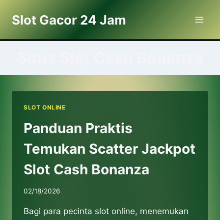
Skip
Slot Gacor 24 Jam
to
content
Situs Slot Cash Bonanza
SLOT ONLINE
Panduan Praktis
Temukan Scatter Jackpot
Slot Cash Bonanza
02/18/2026
Bagi para pecinta slot online, menemukan