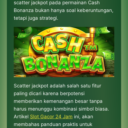
scatter jackpot pada permainan Cash
Bonanza bukan hanya soal keberuntungan,
tetapi juga strategi.
Scatter jackpot adalah salah satu fitur
paling dicari karena berpotensi
memberikan kemenangan besar tanpa
harus menunggu kombinasi simbol biasa.
Artikel
Slot Gacor 24 Jam
ini, akan
membahas panduan praktis untuk