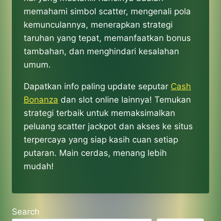
memahami simbol scatter, mengenali pola
kemunculannya, menerapkan strategi
taruhan yang tepat, memanfaatkan bonus
tambahan, dan menghindari kesalahan
umum.
Dapatkan info paling update seputar
Cash
Bonanza
dan slot online lainnya! Temukan
strategi terbaik untuk memaksimalkan
peluang scatter jackpot dan akses ke situs
terpercaya yang siap kasih cuan setiap
putaran. Main cerdas, menang lebih
mudah!
Search