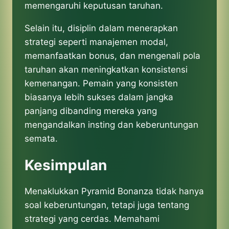
memengaruhi keputusan taruhan.
Selain itu, disiplin dalam menerapkan
strategi seperti manajemen modal,
memanfaatkan bonus, dan mengenali pola
taruhan akan meningkatkan konsistensi
kemenangan. Pemain yang konsisten
biasanya lebih sukses dalam jangka
panjang dibanding mereka yang
mengandalkan insting dan keberuntungan
semata.
Kesimpulan
Menaklukkan Pyramid Bonanza tidak hanya
soal keberuntungan, tetapi juga tentang
strategi yang cerdas. Memahami