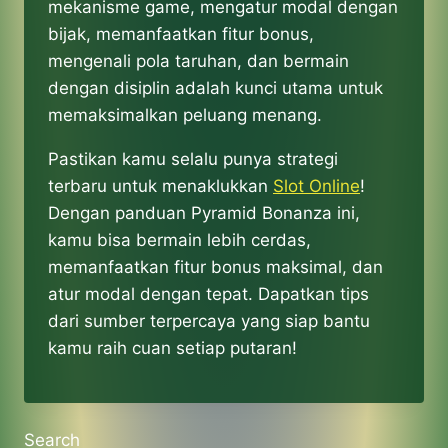
mekanisme game, mengatur modal dengan
bijak, memanfaatkan fitur bonus,
mengenali pola taruhan, dan bermain
dengan disiplin adalah kunci utama untuk
memaksimalkan peluang menang.
Pastikan kamu selalu punya strategi
terbaru untuk menaklukkan
Slot Online
!
Dengan panduan Pyramid Bonanza ini,
kamu bisa bermain lebih cerdas,
memanfaatkan fitur bonus maksimal, dan
atur modal dengan tepat. Dapatkan tips
dari sumber terpercaya yang siap bantu
kamu raih cuan setiap putaran!
Search