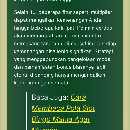
Selain itu, beberapa fitur seperti multiplier
dapat mengalikan kemenangan Anda
hingga beberapa kali lipat. Pemain cerdas
akan memanfaatkan momen ini untuk
memasang taruhan optimal sehingga setiap
kemenangan bisa lebih signifikan. Strategi
yang menggabungkan pengelolaan modal
dan pemanfaatan bonus biasanya lebih
efektif dibanding hanya mengandalkan
keberuntungan semata.
Baca Juga:
Cara
Membaca Pola Slot
Bingo Mania Agar