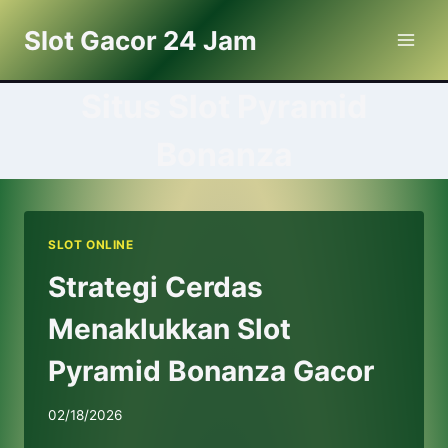
Skip
Slot Gacor 24 Jam
to
content
Situs Slot Pyramid
Bonanza
SLOT ONLINE
Strategi Cerdas
Menaklukkan Slot
Pyramid Bonanza Gacor
02/18/2026