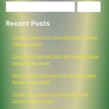
Search
Recent Posts
Strategi Akurat Slot Gems Bonanza Dengan
Hasil Konsisten
Cara Efektif Bermain Slot Wild Depths Untuk
Kemenangan Besar
Metode Cerdas Maxwin Slot Ancient Egypt
Dengan Hasil Stabil
Teknik Jitu Jackpot Slot Haunted Crypt
Dengan Pola Terarah