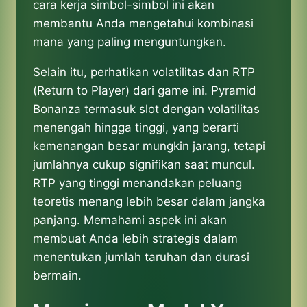
cara kerja simbol-simbol ini akan
membantu Anda mengetahui kombinasi
mana yang paling menguntungkan.
Selain itu, perhatikan volatilitas dan RTP
(Return to Player) dari game ini. Pyramid
Bonanza termasuk slot dengan volatilitas
menengah hingga tinggi, yang berarti
kemenangan besar mungkin jarang, tetapi
jumlahnya cukup signifikan saat muncul.
RTP yang tinggi menandakan peluang
teoretis menang lebih besar dalam jangka
panjang. Memahami aspek ini akan
membuat Anda lebih strategis dalam
menentukan jumlah taruhan dan durasi
bermain.