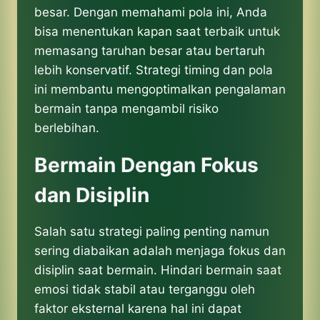
besar. Dengan memahami pola ini, Anda
bisa menentukan kapan saat terbaik untuk
memasang taruhan besar atau bertaruh
lebih konservatif. Strategi timing dan pola
ini membantu mengoptimalkan pengalaman
bermain tanpa mengambil risiko
berlebihan.
Bermain Dengan Fokus
dan Disiplin
Salah satu strategi paling penting namun
sering diabaikan adalah menjaga fokus dan
disiplin saat bermain. Hindari bermain saat
emosi tidak stabil atau terganggu oleh
faktor eksternal karena hal ini dapat