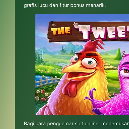
grafis lucu dan fitur bonus menarik.
Bagi para penggemar slot online, menemuka