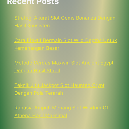
Recent Posts
Strategi Akurat Slot Gems Bonanza Dengan
Hasil Konsisten
Cara Efektif Bermain Slot Wild Depths Untuk
Kemenangan Besar
Metode Cerdas Maxwin Slot Ancient Egypt
Dengan Hasil Stabil
Teknik Jitu Jackpot Slot Haunted Crypt
Dengan Pola Terarah
Rahasia Ampuh Menang Slot Wisdom Of
Athena Hasil Maksimal