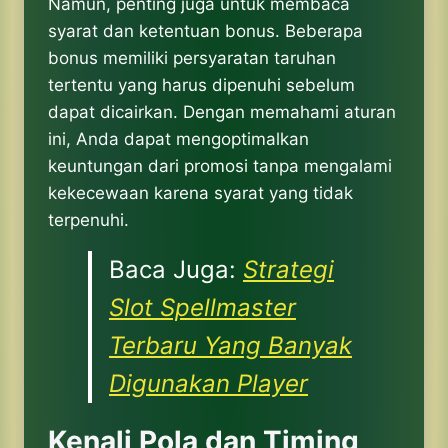
Namun, penting juga untuk membaca
syarat dan ketentuan bonus. Beberapa
bonus memiliki persyaratan taruhan
tertentu yang harus dipenuhi sebelum
dapat dicairkan. Dengan memahami aturan
ini, Anda dapat mengoptimalkan
keuntungan dari promosi tanpa mengalami
kekecewaan karena syarat yang tidak
terpenuhi.
Baca Juga:
Strategi
Slot Spellmaster
Terbaru Yang Banyak
Digunakan Player
Kenali Pola dan Timing