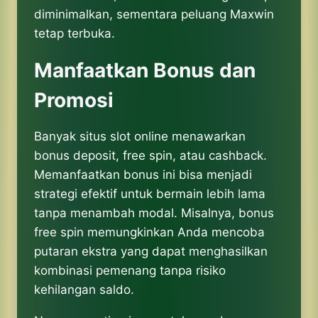
diminimalkan, sementara peluang Maxwin
tetap terbuka.
Manfaatkan Bonus dan
Promosi
Banyak situs slot online menawarkan
bonus deposit, free spin, atau cashback.
Memanfaatkan bonus ini bisa menjadi
strategi efektif untuk bermain lebih lama
tanpa menambah modal. Misalnya, bonus
free spin memungkinkan Anda mencoba
putaran ekstra yang dapat menghasilkan
kombinasi pemenang tanpa risiko
kehilangan saldo.