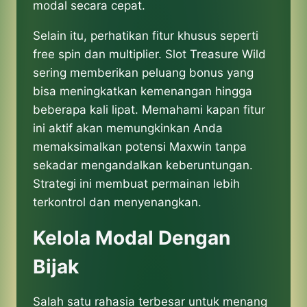
modal secara cepat.
Selain itu, perhatikan fitur khusus seperti
free spin dan multiplier. Slot Treasure Wild
sering memberikan peluang bonus yang
bisa meningkatkan kemenangan hingga
beberapa kali lipat. Memahami kapan fitur
ini aktif akan memungkinkan Anda
memaksimalkan potensi Maxwin tanpa
sekadar mengandalkan keberuntungan.
Strategi ini membuat permainan lebih
terkontrol dan menyenangkan.
Kelola Modal Dengan
Bijak
Salah satu rahasia terbesar untuk menang