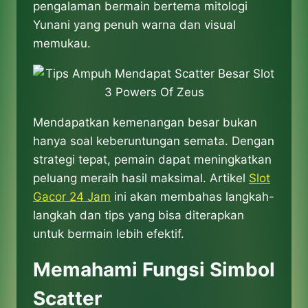
pengalaman bermain bertema mitologi
Yunani yang penuh warna dan visual
memukau.
Mendapatkan kemenangan besar bukan
hanya soal keberuntungan semata. Dengan
strategi tepat, pemain dapat meningkatkan
peluang meraih hasil maksimal. Artikel
Slot
Gacor 24 Jam
ini akan membahas langkah-
langkah dan tips yang bisa diterapkan
untuk bermain lebih efektif.
Memahami Fungsi Simbol
Scatter