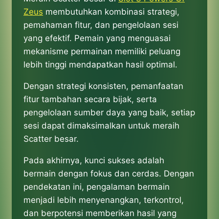
Zeus
membutuhkan kombinasi strategi,
pemahaman fitur, dan pengelolaan sesi
yang efektif. Pemain yang menguasai
mekanisme permainan memiliki peluang
lebih tinggi mendapatkan hasil optimal.
Dengan strategi konsisten, pemanfaatan
fitur tambahan secara bijak, serta
pengelolaan sumber daya yang baik, setiap
sesi dapat dimaksimalkan untuk meraih
Scatter besar.
Pada akhirnya, kunci sukses adalah
bermain dengan fokus dan cerdas. Dengan
pendekatan ini, pengalaman bermain
menjadi lebih menyenangkan, terkontrol,
dan berpotensi memberikan hasil yang