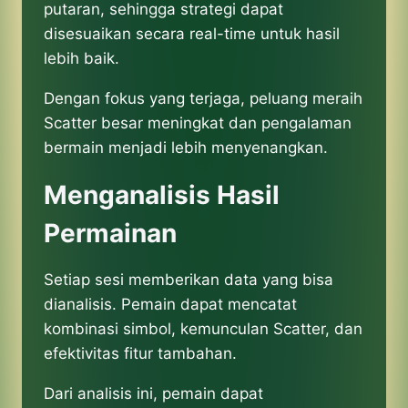
putaran, sehingga strategi dapat
disesuaikan secara real-time untuk hasil
lebih baik.
Dengan fokus yang terjaga, peluang meraih
Scatter besar meningkat dan pengalaman
bermain menjadi lebih menyenangkan.
Menganalisis Hasil
Permainan
Setiap sesi memberikan data yang bisa
dianalisis. Pemain dapat mencatat
kombinasi simbol, kemunculan Scatter, dan
efektivitas fitur tambahan.
Dari analisis ini, pemain dapat