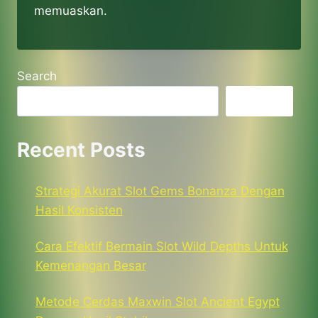
memuaskan.
Search
Search
Recent Posts
Strategi Akurat Slot Gems Bonanza Dengan
Hasil Konsisten
Cara Efektif Bermain Slot Wild Depths Untuk
Kemenangan Besar
Metode Cerdas Maxwin Slot Ancient Egypt