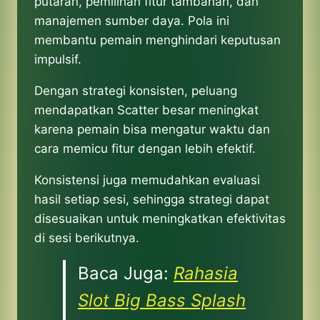
putaran, pemilihan fitur tambahan, dan
manajemen sumber daya. Pola ini
membantu pemain menghindari keputusan
impulsif.
Dengan strategi konsisten, peluang
mendapatkan Scatter besar meningkat
karena pemain bisa mengatur waktu dan
cara memicu fitur dengan lebih efektif.
Konsistensi juga memudahkan evaluasi
hasil setiap sesi, sehingga strategi dapat
disesuaikan untuk meningkatkan efektivitas
di sesi berikutnya.
Baca Juga:
Rahasia
Slot Big Bass Splash