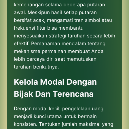
kemenangan selama beberapa putaran
awal. Meskipun hasil setiap putaran
bersifat acak, mengamati tren simbol atau
frekuensi fitur bisa membantu
menyesuaikan strategi taruhan secara lebih
efektif. Pemahaman mendalam tentang
mekanisme permainan membuat Anda
lebih percaya diri saat memutuskan
taruhan berikutnya.
Kelola Modal Dengan
Bijak Dan Terencana
Dengan modal kecil, pengelolaan uang
menjadi kunci utama untuk bermain
konsisten. Tentukan jumlah maksimal yang