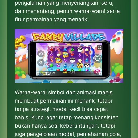
pengalaman yang menyenangkan, seru,
dan menantang, penuh warna-warni serta
fitur permainan yang menarik.
Warna-warni simbol dan animasi manis
membuat permainan ini menarik, tetapi
tanpa strategi, modal kecil bisa cepat
habis. Kunci agar tetap menang konsisten
bukan hanya soal keberuntungan, tetapi
juga pengelolaan modal, pemahaman pola,