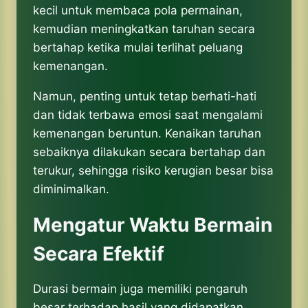
kecil untuk membaca pola permainan,
kemudian meningkatkan taruhan secara
bertahap ketika mulai terlihat peluang
kemenangan.
Namun, penting untuk tetap berhati-hati
dan tidak terbawa emosi saat mengalami
kemenangan beruntun. Kenaikan taruhan
sebaiknya dilakukan secara bertahap dan
terukur, sehingga risiko kerugian besar bisa
diminimalkan.
Mengatur Waktu Bermain
Secara Efektif
Durasi bermain juga memiliki pengaruh
besar terhadap hasil yang didapatkan.