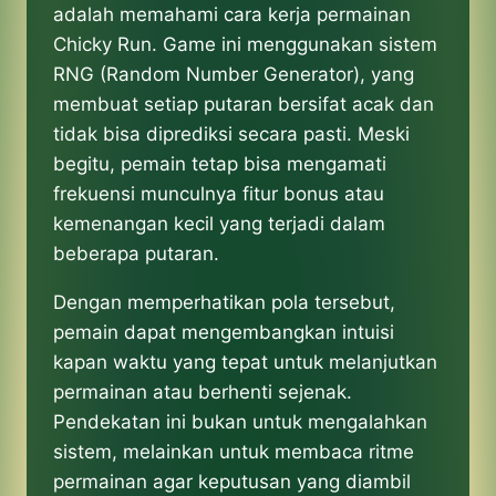
adalah memahami cara kerja permainan
Chicky Run. Game ini menggunakan sistem
RNG (Random Number Generator), yang
membuat setiap putaran bersifat acak dan
tidak bisa diprediksi secara pasti. Meski
begitu, pemain tetap bisa mengamati
frekuensi munculnya fitur bonus atau
kemenangan kecil yang terjadi dalam
beberapa putaran.
Dengan memperhatikan pola tersebut,
pemain dapat mengembangkan intuisi
kapan waktu yang tepat untuk melanjutkan
permainan atau berhenti sejenak.
Pendekatan ini bukan untuk mengalahkan
sistem, melainkan untuk membaca ritme
permainan agar keputusan yang diambil