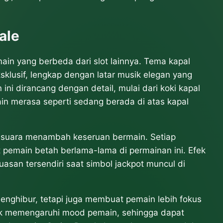
ale
n yang berbeda dari slot lainnya. Tema kapal
lusif, lengkap dengan latar musik elegan yang
ni dirancang dengan detail, mulai dari koki kapal
 merasa seperti sedang berada di atas kapal
ek suara menambah keseruan bermain. Setiap
t pemain betah berlama-lama di permainan ini. Efek
an tersendiri saat simbol jackpot muncul di
enghibur, tetapi juga membuat pemain lebih fokus
rik memengaruhi mood pemain, sehingga dapat