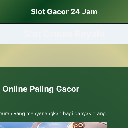
Slot Gacor 24 Jam
Slot Cruise Royale
 Online Paling Gacor
 hiburan yang menyenangkan bagi banyak orang.