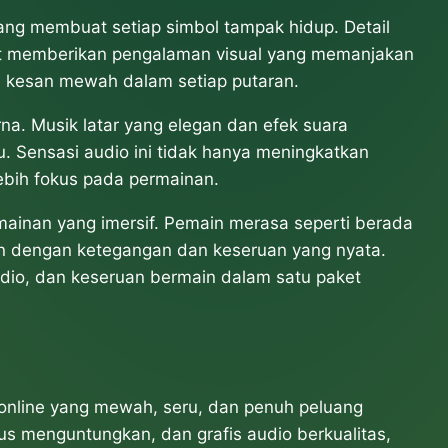
i yang membuat setiap simbol tampak hidup. Detail
laut memberikan pengalaman visual yang memanjakan
h kesan mewah dalam setiap putaran.
a. Musik latar yang elegan dan efek suara
Sensasi audio ini tidak hanya meningkatkan
ebih fokus pada permainan.
mainan yang imersif. Pemain merasa seperti berada
an dengan ketegangan dan keseruan yang nyata.
udio, dan keseruan bermain dalam satu paket
nline yang mewah, seru, dan penuh peluang
us menguntungkan, dan grafis audio berkualitas,