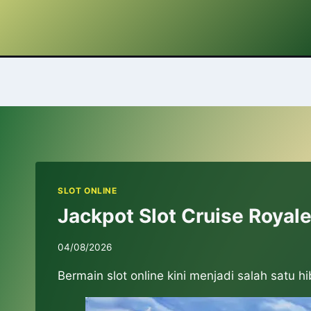
Skip
to
content
SLOT ONLINE
Jackpot Slot Cruise Royale
04/08/2026
Bermain slot online kini menjadi salah satu