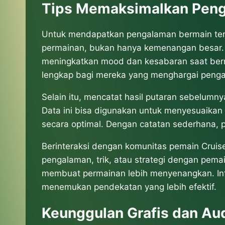
Tips Memaksimalkan Pen
Untuk mendapatkan pengalaman bermain terb
permainan, bukan hanya kemenangan besar. 
meningkatkan mood dan kesabaran saat ber
lengkap bagi mereka yang menghargai penga
Selain itu, mencatat hasil putaran sebelu
Data ini bisa digunakan untuk menyesuaikan
secara optimal. Dengan catatan sederhana, 
Berinteraksi dengan komunitas pemain Cruise
pengalaman, trik, atau strategi dengan pe
membuat permainan lebih menyenangkan. Inf
menemukan pendekatan yang lebih efektif.
Keunggulan Grafis dan Au