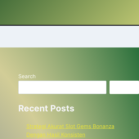
Search
Search
Recent Posts
Strategi Akurat Slot Gems Bonanza
Dengan Hasil Konsisten