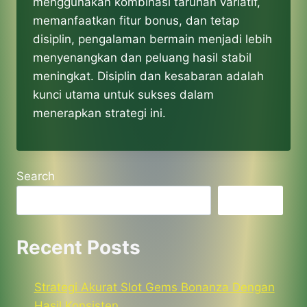
menggunakan kombinasi taruhan variatif,
memanfaatkan fitur bonus, dan tetap
disiplin, pengalaman bermain menjadi lebih
menyenangkan dan peluang hasil stabil
meningkat. Disiplin dan kesabaran adalah
kunci utama untuk sukses dalam
menerapkan strategi ini.
Search
Search
Recent Posts
Strategi Akurat Slot Gems Bonanza Dengan
Hasil Konsisten