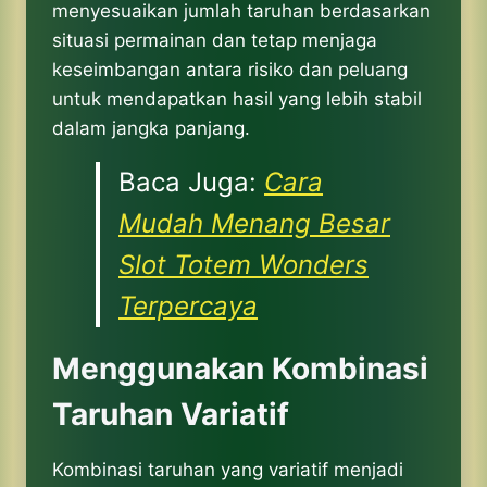
menyesuaikan jumlah taruhan berdasarkan
situasi permainan dan tetap menjaga
keseimbangan antara risiko dan peluang
untuk mendapatkan hasil yang lebih stabil
dalam jangka panjang.
Baca Juga:
Cara
Mudah Menang Besar
Slot Totem Wonders
Terpercaya
Menggunakan Kombinasi
Taruhan Variatif
Kombinasi taruhan yang variatif menjadi