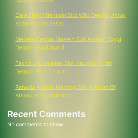
Cara Efektif Bermain Slot Wild Depths Untuk
Kemenangan Besar
Metode Cerdas Maxwin Slot Ancient Egypt
Dengan Hasil Stabil
Teknik Jitu Jackpot Slot Haunted Crypt
Dengan Pola Terarah
Rahasia Ampuh Menang Slot Wisdom Of
Athena Hasil Maksimal
Recent Comments
No comments to show.