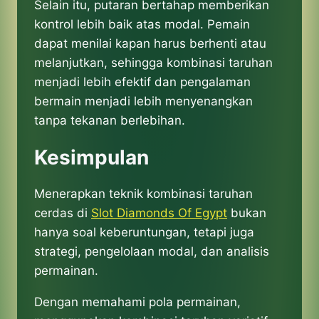
Selain itu, putaran bertahap memberikan
kontrol lebih baik atas modal. Pemain
dapat menilai kapan harus berhenti atau
melanjutkan, sehingga kombinasi taruhan
menjadi lebih efektif dan pengalaman
bermain menjadi lebih menyenangkan
tanpa tekanan berlebihan.
Kesimpulan
Menerapkan teknik kombinasi taruhan
cerdas di
Slot Diamonds Of Egypt
bukan
hanya soal keberuntungan, tetapi juga
strategi, pengelolaan modal, dan analisis
permainan.
Dengan memahami pola permainan,