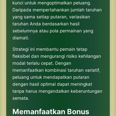
kunci untuk mengoptimalkan peluang.
Daripada mempertahankan jumlah taruhan
yang sama setiap putaran, variasikan
taruhan Anda berdasarkan hasil
sebelumnya atau pola permainan yang
diamati.
Strategi ini membantu pemain tetap
fleksibel dan mengurangi risiko kehilangan
modal terlalu cepat. Dengan
memanfaatkan kombinasi taruhan variatif,
peluang untuk mendapatkan putaran
dengan hasil optimal dapat meningkat
tanpa harus mengandalkan keberuntungan
semata.
Memanfaatkan Bonus