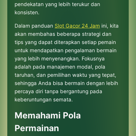
pendekatan yang lebih terukur dan
konsisten.
Dalam panduan
Slot Gacor 24 Jam
ini, kita
akan membahas beberapa strategi dan
tips yang dapat diterapkan setiap pemain
untuk mendapatkan pengalaman bermain
yang lebih menyenangkan. Fokusnya
adalah pada manajemen modal, pola
taruhan, dan pemilihan waktu yang tepat,
sehingga Anda bisa bermain dengan lebih
percaya diri tanpa bergantung pada
keberuntungan semata.
Memahami Pola
Permainan