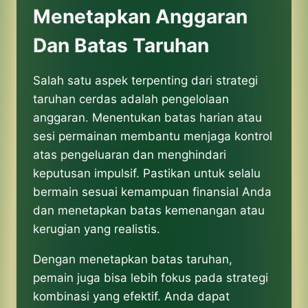
Menetapkan Anggaran
Dan Batas Taruhan
Salah satu aspek terpenting dari strategi
taruhan cerdas adalah pengelolaan
anggaran. Menentukan batas harian atau
sesi permainan membantu menjaga kontrol
atas pengeluaran dan menghindari
keputusan impulsif. Pastikan untuk selalu
bermain sesuai kemampuan finansial Anda
dan menetapkan batas kemenangan atau
kerugian yang realistis.
Dengan menetapkan batas taruhan,
pemain juga bisa lebih fokus pada strategi
kombinasi yang efektif. Anda dapat