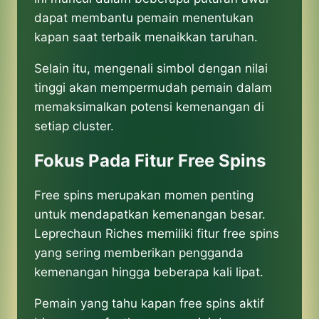
dapat membantu pemain menentukan
kapan saat terbaik menaikkan taruhan.
Selain itu, mengenali simbol dengan nilai
tinggi akan mempermudah pemain dalam
memaksimalkan potensi kemenangan di
setiap cluster.
Fokus Pada Fitur Free Spins
Free spins merupakan momen penting
untuk mendapatkan kemenangan besar.
Leprechaun Riches memiliki fitur free spins
yang sering memberikan pengganda
kemenangan hingga beberapa kali lipat.
Pemain yang tahu kapan free spins aktif