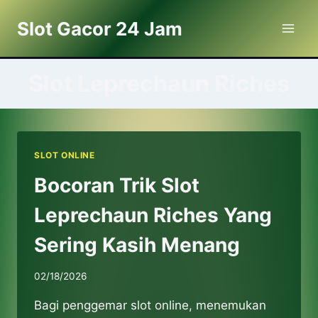
Skip
Slot Gacor 24 Jam
to
content
Slot Leprechaun Riches
SLOT ONLINE
Bocoran Trik Slot
Leprechaun Riches Yang
Sering Kasih Menang
02/18/2026
Bagi penggemar slot online, menemukan