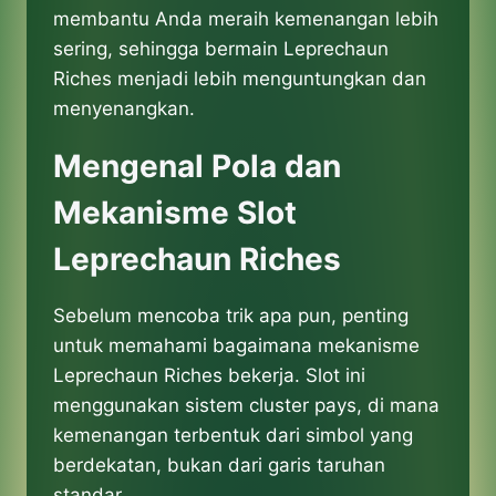
membantu Anda meraih kemenangan lebih
sering, sehingga bermain Leprechaun
Riches menjadi lebih menguntungkan dan
menyenangkan.
Mengenal Pola dan
Mekanisme Slot
Leprechaun Riches
Sebelum mencoba trik apa pun, penting
untuk memahami bagaimana mekanisme
Leprechaun Riches bekerja. Slot ini
menggunakan sistem cluster pays, di mana
kemenangan terbentuk dari simbol yang
berdekatan, bukan dari garis taruhan
standar.