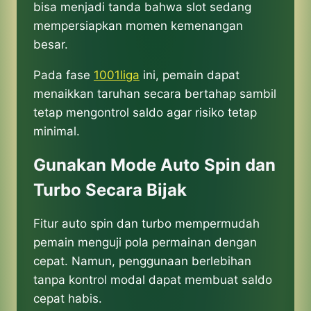
bisa menjadi tanda bahwa slot sedang
mempersiapkan momen kemenangan
besar.
Pada fase
1001liga
ini, pemain dapat
menaikkan taruhan secara bertahap sambil
tetap mengontrol saldo agar risiko tetap
minimal.
Gunakan Mode Auto Spin dan
Turbo Secara Bijak
Fitur auto spin dan turbo mempermudah
pemain menguji pola permainan dengan
cepat. Namun, penggunaan berlebihan
tanpa kontrol modal dapat membuat saldo
cepat habis.