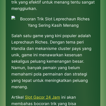
trik yang efektif untuk menang tentu sangat
menggiurkan.
Salah satu game yang kini populer adalah
Leprechaun Riches
. Dengan tema peri
Irlandia dan mekanisme cluster pays yang
unik, game ini menawarkan keseruan
sekaligus peluang kemenangan besar.
Namun, banyak pemain yang belum
memahami pola permainan dan strategi
yang tepat untuk meningkatkan peluang
menang.
Artikel
Slot Gacor 24 Jam
ini akan
membahas bocoran trik yang bisa