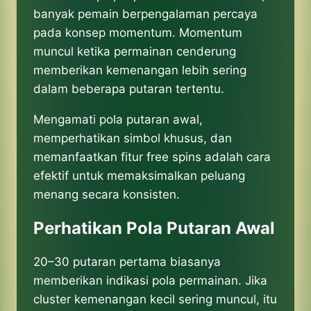
banyak pemain berpengalaman percaya
pada konsep momentum. Momentum
muncul ketika permainan cenderung
memberikan kemenangan lebih sering
dalam beberapa putaran tertentu.
Mengamati pola putaran awal,
memperhatikan simbol khusus, dan
memanfaatkan fitur free spins adalah cara
efektif untuk memaksimalkan peluang
menang secara konsisten.
Perhatikan Pola Putaran Awal
20–30 putaran pertama biasanya
memberikan indikasi pola permainan. Jika
cluster kemenangan kecil sering muncul, itu