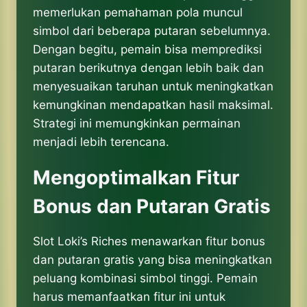
memerlukan pemahaman pola muncul
simbol dari beberapa putaran sebelumnya.
Dengan begitu, pemain bisa memprediksi
putaran berikutnya dengan lebih baik dan
menyesuaikan taruhan untuk meningkatkan
kemungkinan mendapatkan hasil maksimal.
Strategi ini memungkinkan permainan
menjadi lebih terencana.
Mengoptimalkan Fitur
Bonus dan Putaran Gratis
Slot Loki’s Riches menawarkan fitur bonus
dan putaran gratis yang bisa meningkatkan
peluang kombinasi simbol tinggi. Pemain
harus memanfaatkan fitur ini untuk