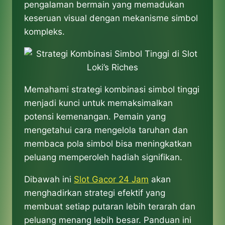
pengalaman bermain yang memadukan
keseruan visual dengan mekanisme simbol
kompleks.
Memahami strategi kombinasi simbol tinggi
menjadi kunci untuk memaksimalkan
potensi kemenangan. Pemain yang
mengetahui cara mengelola taruhan dan
membaca pola simbol bisa meningkatkan
peluang memperoleh hadiah signifikan.
Dibawah ini
Slot Gacor 24 Jam
akan
menghadirkan strategi efektif yang
membuat setiap putaran lebih terarah dan
peluang menang lebih besar. Panduan ini