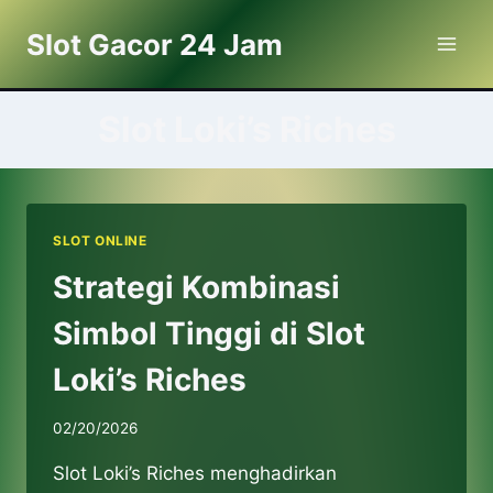
Skip
Slot Gacor 24 Jam
to
content
Slot Loki’s Riches
SLOT ONLINE
Strategi Kombinasi
Simbol Tinggi di Slot
Loki’s Riches
02/20/2026
Slot Loki’s Riches menghadirkan