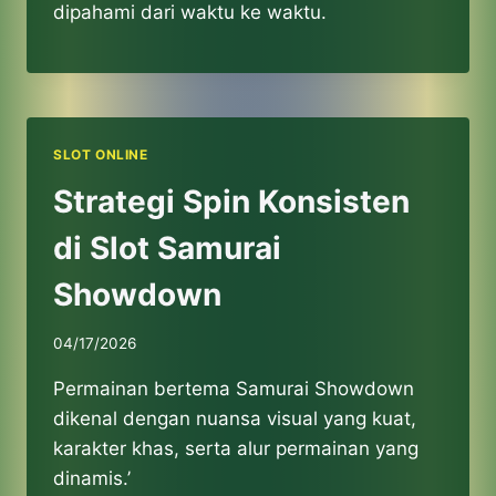
dipahami dari waktu ke waktu.
SLOT ONLINE
Strategi Spin Konsisten
di Slot Samurai
Showdown
04/17/2026
Permainan bertema Samurai Showdown
dikenal dengan nuansa visual yang kuat,
karakter khas, serta alur permainan yang
dinamis.’