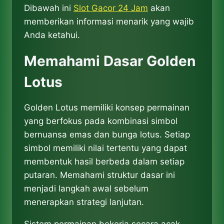
Dibawah ini
Slot Gacor 24 Jam
akan
memberikan informasi menarik yang wajib
Anda ketahui.
Memahami Dasar Golden
Lotus
Golden Lotus memiliki konsep permainan
yang berfokus pada kombinasi simbol
bernuansa emas dan bunga lotus. Setiap
simbol memiliki nilai tertentu yang dapat
membentuk hasil berbeda dalam setiap
putaran. Memahami struktur dasar ini
menjadi langkah awal sebelum
menerapkan strategi lanjutan.