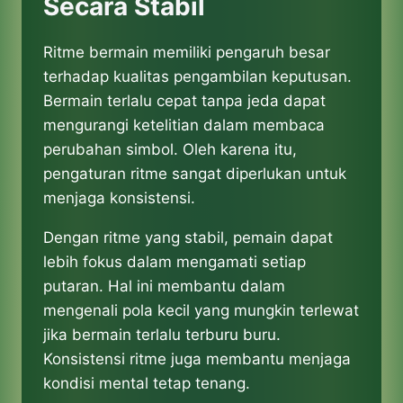
Secara Stabil
Ritme bermain memiliki pengaruh besar
terhadap kualitas pengambilan keputusan.
Bermain terlalu cepat tanpa jeda dapat
mengurangi ketelitian dalam membaca
perubahan simbol. Oleh karena itu,
pengaturan ritme sangat diperlukan untuk
menjaga konsistensi.
Dengan ritme yang stabil, pemain dapat
lebih fokus dalam mengamati setiap
putaran. Hal ini membantu dalam
mengenali pola kecil yang mungkin terlewat
jika bermain terlalu terburu buru.
Konsistensi ritme juga membantu menjaga
kondisi mental tetap tenang.