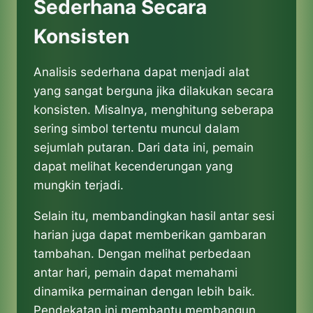
Sederhana Secara
Konsisten
Analisis sederhana dapat menjadi alat
yang sangat berguna jika dilakukan secara
konsisten. Misalnya, menghitung seberapa
sering simbol tertentu muncul dalam
sejumlah putaran. Dari data ini, pemain
dapat melihat kecenderungan yang
mungkin terjadi.
Selain itu, membandingkan hasil antar sesi
harian juga dapat memberikan gambaran
tambahan. Dengan melihat perbedaan
antar hari, pemain dapat memahami
dinamika permainan dengan lebih baik.
Pendekatan ini membantu membangun