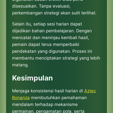
disesuaikan. Tanpa evaluasi,
perkembangan strategi akan sulit terlihat.
Selain itu, setiap sesi harian dapat
dijadikan bahan pembelajaran. Dengan
mencatat dan meninjau kembali hasil,
pemain dapat terus memperbaiki
pendekatan yang digunakan. Proses ini
membantu menciptakan strategi yang lebih
matang.
Kesimpulan
Menjaga konsistensi hasil harian di
Aztec
Bonanza
membutuhkan pemahaman
mendalam terhadap mekanisme
permainan, pengamatan pola, serta