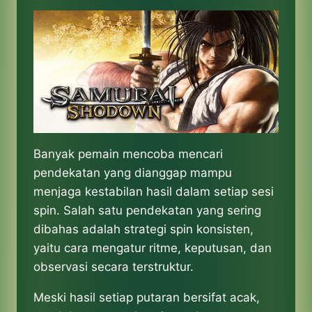
Banyak pemain mencoba mencari
pendekatan yang dianggap mampu
menjaga kestabilan hasil dalam setiap sesi
spin. Salah satu pendekatan yang sering
dibahas adalah strategi spin konsisten,
yaitu cara mengatur ritme, keputusan, dan
observasi secara terstruktur.
Meski hasil setiap putaran bersifat acak,