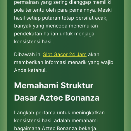
permainan yang sering dianggap memiliki
pola tertentu oleh para pemainnya. Meski
hasil setiap putaran tetap bersifat acak,
banyak yang mencoba menemukan
pendekatan harian untuk menjaga
konsistensi hasil.
Dibawah ini
Slot Gacor 24 Jam
akan
memberikan informasi menarik yang wajib
Anda ketahui.
Memahami Struktur
Dasar Aztec Bonanza
Langkah pertama untuk meningkatkan
konsistensi hasil adalah memahami
bagaimana Aztec Bonanza bekerja.