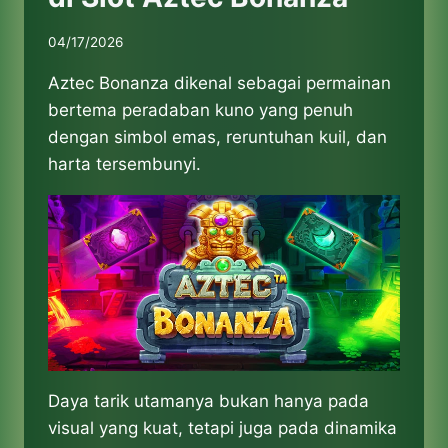
04/17/2026
Aztec Bonanza dikenal sebagai permainan
bertema peradaban kuno yang penuh
dengan simbol emas, reruntuhan kuil, dan
harta tersembunyi.
Daya tarik utamanya bukan hanya pada
visual yang kuat, tetapi juga pada dinamika