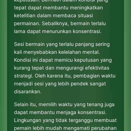
tepat dapat membantu meningkatkan
ketelitian dalam membaca situasi
permainan. Sebaliknya, bermain terlalu
lama dapat menurunkan konsentrasi.
Sesi bermain yang terlalu panjang sering
kali menyebabkan kelelahan mental.
Kondisi ini dapat memicu keputusan yang
kurang tepat dan mengurangi efektivitas
strategi. Oleh karena itu, pembagian waktu
menjadi sesi yang lebih pendek sangat
disarankan.
Selain itu, memilih waktu yang tenang juga
dapat membantu menjaga konsentrasi.
Lingkungan yang tidak terganggu membuat
pemain lebih mudah mengamati perubahan