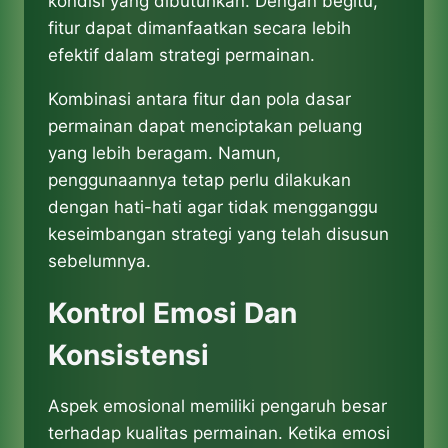
kondisi yang dibutuhkan. Dengan begitu,
fitur dapat dimanfaatkan secara lebih
efektif dalam strategi permainan.
Kombinasi antara fitur dan pola dasar
permainan dapat menciptakan peluang
yang lebih beragam. Namun,
penggunaannya tetap perlu dilakukan
dengan hati-hati agar tidak mengganggu
keseimbangan strategi yang telah disusun
sebelumnya.
Kontrol Emosi Dan
Konsistensi
Aspek emosional memiliki pengaruh besar
terhadap kualitas permainan. Ketika emosi