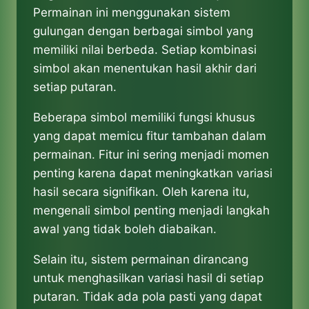
Permainan ini menggunakan sistem
gulungan dengan berbagai simbol yang
memiliki nilai berbeda. Setiap kombinasi
simbol akan menentukan hasil akhir dari
setiap putaran.
Beberapa simbol memiliki fungsi khusus
yang dapat memicu fitur tambahan dalam
permainan. Fitur ini sering menjadi momen
penting karena dapat meningkatkan variasi
hasil secara signifikan. Oleh karena itu,
mengenali simbol penting menjadi langkah
awal yang tidak boleh diabaikan.
Selain itu, sistem permainan dirancang
untuk menghasilkan variasi hasil di setiap
putaran. Tidak ada pola pasti yang dapat