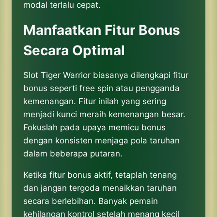
modal terlalu cepat.
Manfaatkan Fitur Bonus
Secara Optimal
Slot Tiger Warrior biasanya dilengkapi fitur
bonus seperti free spin atau pengganda
kemenangan. Fitur inilah yang sering
menjadi kunci meraih kemenangan besar.
Fokuslah pada upaya memicu bonus
dengan konsisten menjaga pola taruhan
dalam beberapa putaran.
Ketika fitur bonus aktif, tetaplah tenang
dan jangan tergoda menaikkan taruhan
secara berlebihan. Banyak pemain
kehilangan kontrol setelah menang kecil