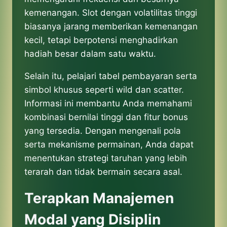
kemenangan. Slot dengan volatilitas tinggi
biasanya jarang memberikan kemenangan
kecil, tetapi berpotensi menghadirkan
hadiah besar dalam satu waktu.
Selain itu, pelajari tabel pembayaran serta
simbol khusus seperti wild dan scatter.
Informasi ini membantu Anda memahami
kombinasi bernilai tinggi dan fitur bonus
yang tersedia. Dengan mengenali pola
serta mekanisme permainan, Anda dapat
menentukan strategi taruhan yang lebih
terarah dan tidak bermain secara asal.
Terapkan Manajemen
Modal yang Disiplin