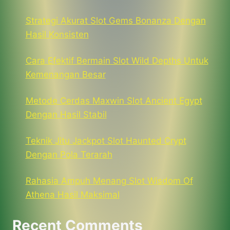
Strategi Akurat Slot Gems Bonanza Dengan
Hasil Konsisten
Cara Efektif Bermain Slot Wild Depths Untuk
Kemenangan Besar
Metode Cerdas Maxwin Slot Ancient Egypt
Dengan Hasil Stabil
Teknik Jitu Jackpot Slot Haunted Crypt
Dengan Pola Terarah
Rahasia Ampuh Menang Slot Wisdom Of
Athena Hasil Maksimal
Recent Comments