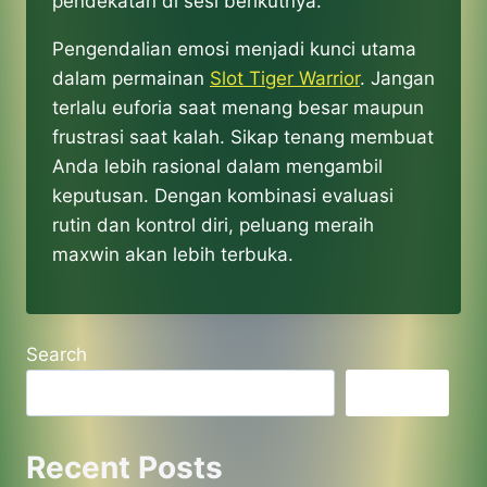
pendekatan di sesi berikutnya.
Pengendalian emosi menjadi kunci utama
dalam permainan
Slot Tiger Warrior
. Jangan
terlalu euforia saat menang besar maupun
frustrasi saat kalah. Sikap tenang membuat
Anda lebih rasional dalam mengambil
keputusan. Dengan kombinasi evaluasi
rutin dan kontrol diri, peluang meraih
maxwin akan lebih terbuka.
Search
Search
Recent Posts