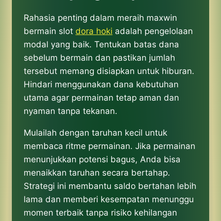
Rahasia penting dalam meraih maxwin
bermain slot
dora hoki
adalah pengelolaan
modal yang baik. Tentukan batas dana
sebelum bermain dan pastikan jumlah
tersebut memang disiapkan untuk hiburan.
Hindari menggunakan dana kebutuhan
utama agar permainan tetap aman dan
nyaman tanpa tekanan.
Mulailah dengan taruhan kecil untuk
membaca ritme permainan. Jika permainan
menunjukkan potensi bagus, Anda bisa
menaikkan taruhan secara bertahap.
Strategi ini membantu saldo bertahan lebih
lama dan memberi kesempatan menunggu
momen terbaik tanpa risiko kehilangan