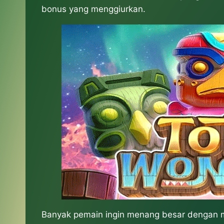
bonus yang menggiurkan.
Banyak pemain ingin menang besar dengan m