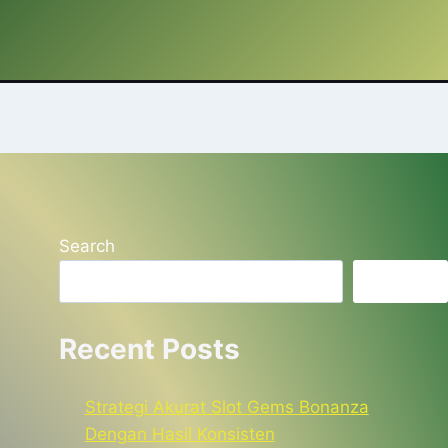
Search
Search
Recent Posts
Strategi Akurat Slot Gems Bonanza
Dengan Hasil Konsisten