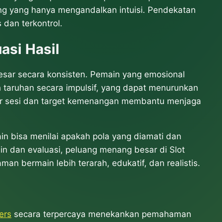
ding yang hanya mengandalkan intuisi. Pendekatan
 dan terkontrol.
asi Hasil
esar secara konsisten. Pemain yang emosional
 taruhan secara impulsif, yang dapat menurunkan
per sesi dan target kemenangan membantu menjaga
main bisa menilai apakah pola yang diamati dan
lin dan evaluasi, peluang menang besar di Slot
n bermain lebih terarah, edukatif, dan realistis.
ers
secara terpercaya menekankan pemahaman