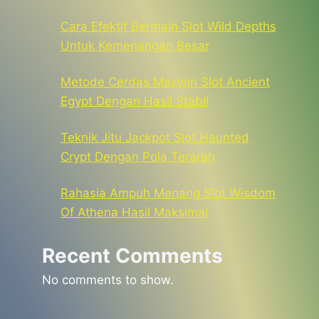
Cara Efektif Bermain Slot Wild Depths
Untuk Kemenangan Besar
Metode Cerdas Maxwin Slot Ancient
Egypt Dengan Hasil Stabil
Teknik Jitu Jackpot Slot Haunted
Crypt Dengan Pola Terarah
Rahasia Ampuh Menang Slot Wisdom
Of Athena Hasil Maksimal
Recent Comments
No comments to show.