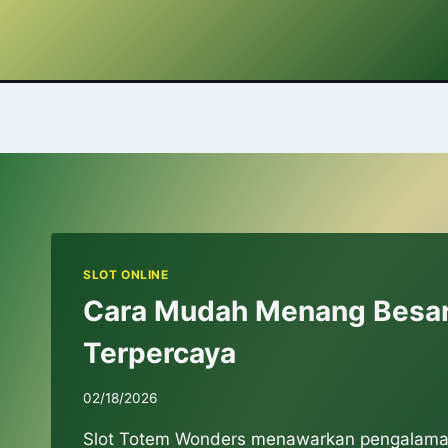
Skip
to
content
SLOT ONLINE
Cara Mudah Menang Besar
Terpercaya
02/18/2026
Slot Totem Wonders menawarkan pengalaman