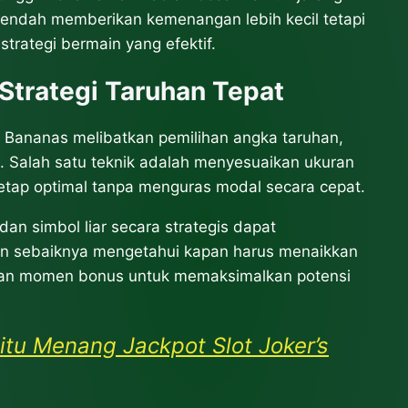
 rendah memberikan kemenangan lebih kecil tetapi
strategi bermain yang efektif.
trategi Taruhan Tepat
d Bananas melibatkan pemilihan angka taruhan,
. Salah satu teknik adalah menyesuaikan ukuran
tetap optimal tanpa menguras modal secara cepat.
 dan simbol liar secara strategis dapat
in sebaiknya mengetahui kapan harus menaikkan
kan momen bonus untuk memaksimalkan potensi
itu Menang Jackpot Slot Joker’s