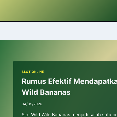
Skip
to
content
SLOT ONLINE
Rumus Efektif Mendapatka
Wild Bananas
04/05/2026
Slot Wild Wild Bananas menjadi salah satu 