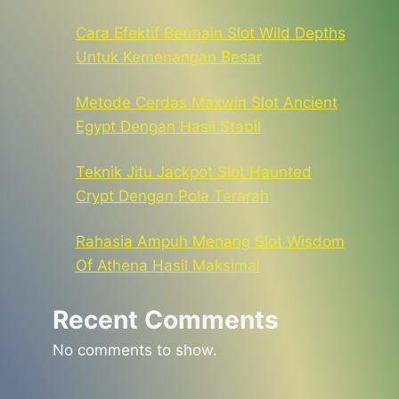
Cara Efektif Bermain Slot Wild Depths
Untuk Kemenangan Besar
Metode Cerdas Maxwin Slot Ancient
Egypt Dengan Hasil Stabil
Teknik Jitu Jackpot Slot Haunted
Crypt Dengan Pola Terarah
Rahasia Ampuh Menang Slot Wisdom
Of Athena Hasil Maksimal
Recent Comments
No comments to show.