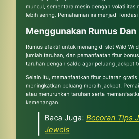
muncul, sementara mesin dengan volatilitas
lebih sering. Pemahaman ini menjadi fondasi 
Menggunakan Rumus Dan S
Rumus efektif untuk menang di slot Wild Wil
jumlah taruhan, dan pemanfaatan fitur bonus
taruhan dengan saldo agar peluang jackpot 
Selain itu, memanfaatkan fitur putaran gratis
meningkatkan peluang meraih jackpot. Pema
atau menurunkan taruhan serta memanfaat
kemenangan.
Baca Juga:
Bocoran Tips J
Jewels