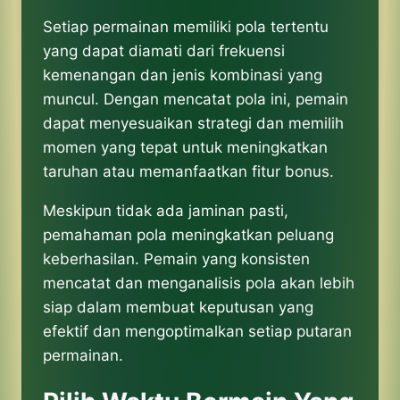
Setiap permainan memiliki pola tertentu
yang dapat diamati dari frekuensi
kemenangan dan jenis kombinasi yang
muncul. Dengan mencatat pola ini, pemain
dapat menyesuaikan strategi dan memilih
momen yang tepat untuk meningkatkan
taruhan atau memanfaatkan fitur bonus.
Meskipun tidak ada jaminan pasti,
pemahaman pola meningkatkan peluang
keberhasilan. Pemain yang konsisten
mencatat dan menganalisis pola akan lebih
siap dalam membuat keputusan yang
efektif dan mengoptimalkan setiap putaran
permainan.