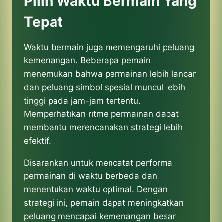
Pilih Waktu Bermain Yang
Tepat
Waktu bermain juga memengaruhi peluang
kemenangan. Beberapa pemain
menemukan bahwa permainan lebih lancar
dan peluang simbol spesial muncul lebih
tinggi pada jam-jam tertentu.
Memperhatikan ritme permainan dapat
membantu merencanakan strategi lebih
efektif.
Disarankan untuk mencatat performa
permainan di waktu berbeda dan
menentukan waktu optimal. Dengan
strategi ini, pemain dapat meningkatkan
peluang mencapai kemenangan besar