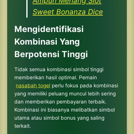
Ampuh Menang Slot
Sweet Bonanza Dice
Mengidentifikasi
Kombinasi Yang
Berpotensi Tinggi
Tidak semua kombinasi simbol tinggi
memberikan hasil optimal. Pemain
nasabah togel
perlu fokus pada kombinasi
yang memiliki peluang muncul lebih sering
dan memberikan pembayaran terbaik.
Kombinasi ini biasanya melibatkan simbol
utama atau simbol bonus yang saling
terkait.