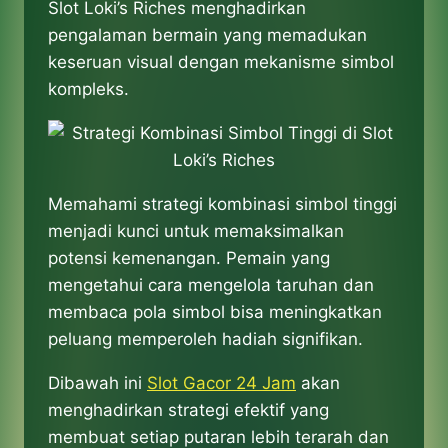
Slot Loki’s Riches menghadirkan
pengalaman bermain yang memadukan
keseruan visual dengan mekanisme simbol
kompleks.
Memahami strategi kombinasi simbol tinggi
menjadi kunci untuk memaksimalkan
potensi kemenangan. Pemain yang
mengetahui cara mengelola taruhan dan
membaca pola simbol bisa meningkatkan
peluang memperoleh hadiah signifikan.
Dibawah ini
Slot Gacor 24 Jam
akan
menghadirkan strategi efektif yang
membuat setiap putaran lebih terarah dan