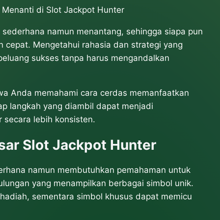
e sederhana namun menantang, sehingga siapa pun
cepat. Mengetahui rahasia dan strategi yang
peluang sukses tanpa harus mengandalkan
a Anda memahami cara cerdas memanfaatkan
iap langkah yang diambil dapat menjadi
secara lebih konsisten.
r Slot Jackpot Hunter
sederhana namun membutuhkan pemahaman untuk
lungan yang menampilkan berbagai simbol unik.
 hadiah, sementara simbol khusus dapat memicu