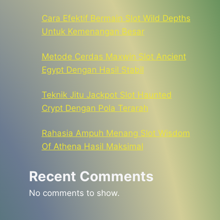
Cara Efektif Bermain Slot Wild Depths
Untuk Kemenangan Besar
Metode Cerdas Maxwin Slot Ancient
Egypt Dengan Hasil Stabil
Teknik Jitu Jackpot Slot Haunted
Crypt Dengan Pola Terarah
Rahasia Ampuh Menang Slot Wisdom
Of Athena Hasil Maksimal
Recent Comments
No comments to show.