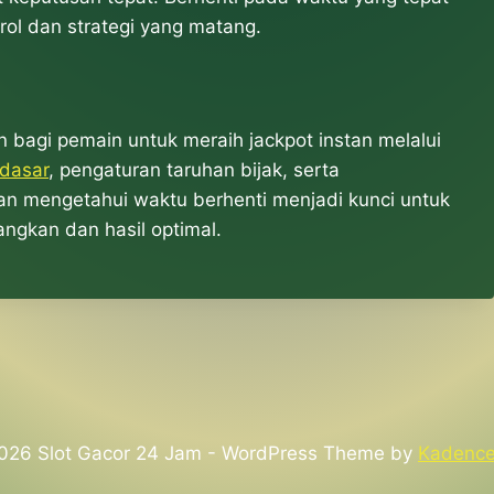
rol dan strategi yang matang.
bagi pemain untuk meraih jackpot instan melalui
dasar
, pengaturan taruhan bijak, serta
an mengetahui waktu berhenti menjadi kunci untuk
gkan dan hasil optimal.
026 Slot Gacor 24 Jam - WordPress Theme by
Kadenc