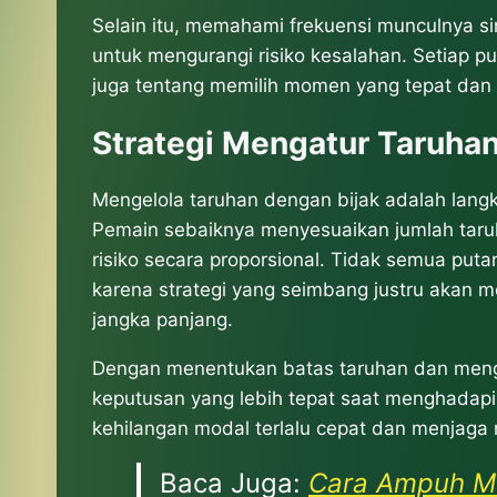
Selain itu, memahami frekuensi munculnya s
untuk mengurangi risiko kesalahan. Setiap p
juga tentang memilih momen yang tepat dan
Strategi Mengatur Taruhan
Mengelola taruhan dengan bijak adalah lang
Pemain sebaiknya menyesuaikan jumlah tar
risiko secara proporsional. Tidak semua put
karena strategi yang seimbang justru akan 
jangka panjang.
Dengan menentukan batas taruhan dan men
keputusan yang lebih tepat saat menghadapi 
kehilangan modal terlalu cepat dan menjaga 
Baca Juga:
Cara Ampuh Me