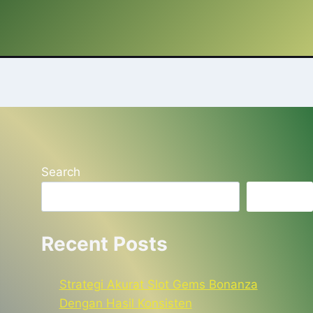
Search
Search
Recent Posts
Strategi Akurat Slot Gems Bonanza
Dengan Hasil Konsisten