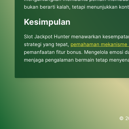
bukan berarti kalah, tetapi menunjukkan kont
Kesimpulan
Slot Jackpot Hunter menawarkan kesempatan 
strategi yang tepat,
pemahaman mekanisme 
pemanfaatan fitur bonus. Mengelola emosi d
menjaga pengalaman bermain tetap menyenan
© 2