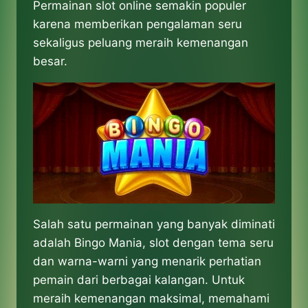
Permainan slot online semakin populer
karena memberikan pengalaman seru
sekaligus peluang meraih kemenangan
besar.
Salah satu permainan yang banyak diminati
adalah Bingo Mania, slot dengan tema seru
dan warna-warni yang menarik perhatian
pemain dari berbagai kalangan. Untuk
meraih kemenangan maksimal, memahami