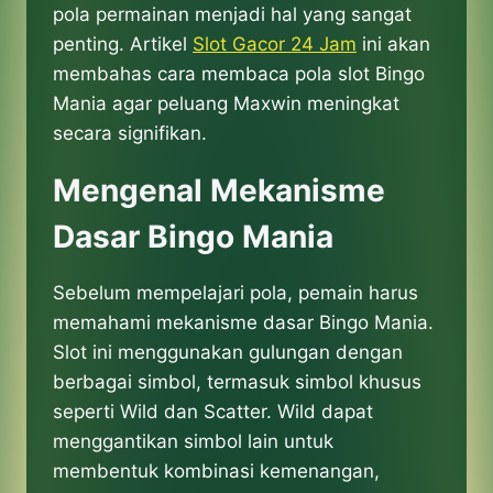
pola permainan menjadi hal yang sangat
penting. Artikel
Slot Gacor 24 Jam
ini akan
membahas cara membaca pola slot Bingo
Mania agar peluang Maxwin meningkat
secara signifikan.
Mengenal Mekanisme
Dasar Bingo Mania
Sebelum mempelajari pola, pemain harus
memahami mekanisme dasar Bingo Mania.
Slot ini menggunakan gulungan dengan
berbagai simbol, termasuk simbol khusus
seperti Wild dan Scatter. Wild dapat
menggantikan simbol lain untuk
membentuk kombinasi kemenangan,