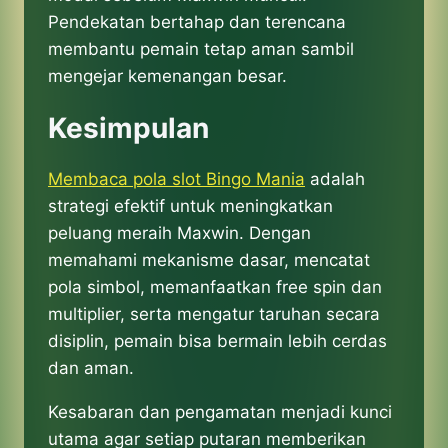
Pendekatan bertahap dan terencana
membantu pemain tetap aman sambil
mengejar kemenangan besar.
Kesimpulan
Membaca pola slot Bingo Mania
adalah
strategi efektif untuk meningkatkan
peluang meraih Maxwin. Dengan
memahami mekanisme dasar, mencatat
pola simbol, memanfaatkan free spin dan
multiplier, serta mengatur taruhan secara
disiplin, pemain bisa bermain lebih cerdas
dan aman.
Kesabaran dan pengamatan menjadi kunci
utama agar setiap putaran memberikan