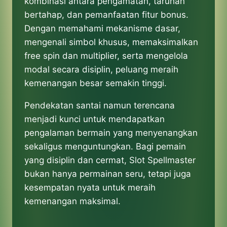
kombinasi antara pengamatan, taruhan
bertahap, dan pemanfaatan fitur bonus.
Dengan memahami mekanisme dasar,
mengenali simbol khusus, memaksimalkan
free spin dan multiplier, serta mengelola
modal secara disiplin, peluang meraih
kemenangan besar semakin tinggi.
Pendekatan santai namun terencana
menjadi kunci untuk mendapatkan
pengalaman bermain yang menyenangkan
sekaligus menguntungkan. Bagi pemain
yang disiplin dan cermat, Slot Spellmaster
bukan hanya permainan seru, tetapi juga
kesempatan nyata untuk meraih
kemenangan maksimal.