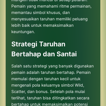
Pemain yang memahami ritme permainan,
memantau simbol khusus, dan
menyesuaikan taruhan memiliki peluang
lebih baik untuk memaksimalkan
keuntungan.
Strategi Taruhan
Bertahap dan Santai
Salah satu strategi yang banyak digunakan
pemain adalah taruhan bertahap. Pemain
memulai dengan taruhan kecil untuk
mengenali pola keluarnya simbol Wild,
Scatter, dan bonus. Setelah pola mulai
terlihat, taruhan bisa ditingkatkan secara
bertahap untuk memaksimalkan potensi