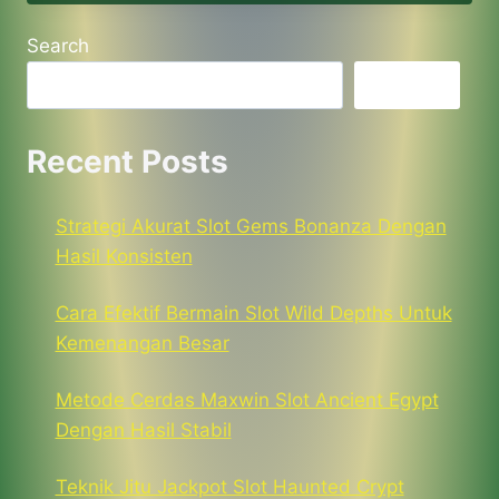
Search
Search
Recent Posts
Strategi Akurat Slot Gems Bonanza Dengan
Hasil Konsisten
Cara Efektif Bermain Slot Wild Depths Untuk
Kemenangan Besar
Metode Cerdas Maxwin Slot Ancient Egypt
Dengan Hasil Stabil
Teknik Jitu Jackpot Slot Haunted Crypt