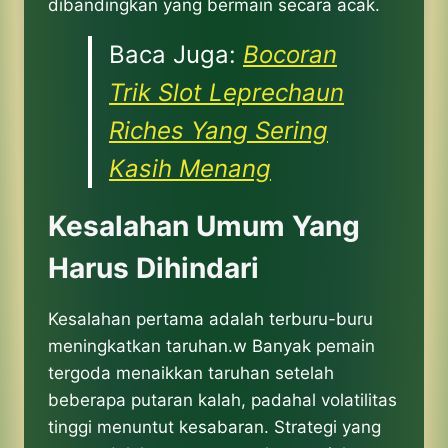
dibandingkan yang bermain secara acak.
Baca Juga:
Bocoran
Trik Slot Leprechaun
Riches Yang Sering
Kasih Menang
Kesalahan Umum Yang
Harus Dihindari
Kesalahan pertama adalah terburu-buru
meningkatkan taruhan.w Banyak pemain
tergoda menaikkan taruhan setelah
beberapa putaran kalah, padahal volatilitas
tinggi menuntut kesabaran. Strategi yang