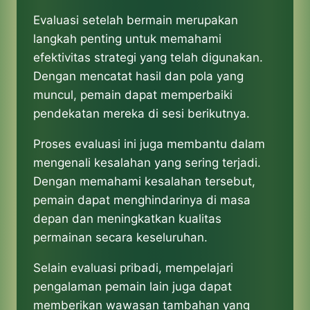
Evaluasi setelah bermain merupakan
langkah penting untuk memahami
efektivitas strategi yang telah digunakan.
Dengan mencatat hasil dan pola yang
muncul, pemain dapat memperbaiki
pendekatan mereka di sesi berikutnya.
Proses evaluasi ini juga membantu dalam
mengenali kesalahan yang sering terjadi.
Dengan memahami kesalahan tersebut,
pemain dapat menghindarinya di masa
depan dan meningkatkan kualitas
permainan secara keseluruhan.
Selain evaluasi pribadi, mempelajari
pengalaman pemain lain juga dapat
memberikan wawasan tambahan yang