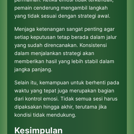
pemain cenderung mengambil langkah
yang tidak sesuai dengan strategi awal.
Menjaga ketenangan sangat penting agar
setiap keputusan tetap berada dalam jalur
yang sudah direncanakan. Konsistensi
dalam menjalankan strategi akan
memberikan hasil yang lebih stabil dalam
jangka panjang.
Selain itu, kemampuan untuk berhenti pada
waktu yang tepat juga merupakan bagian
dari kontrol emosi. Tidak semua sesi harus
dipaksakan hingga akhir, terutama jika
kondisi tidak mendukung.
Kesimpulan