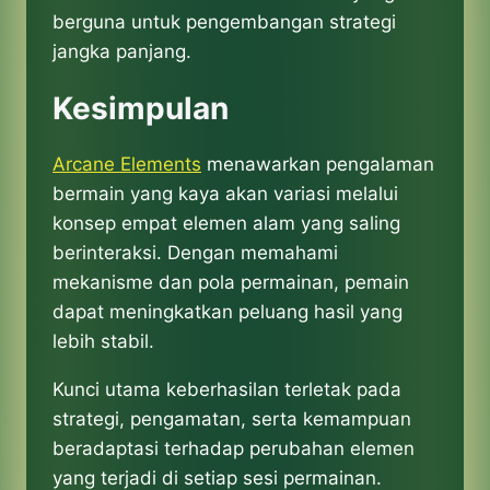
berguna untuk pengembangan strategi
jangka panjang.
Kesimpulan
Arcane Elements
menawarkan pengalaman
bermain yang kaya akan variasi melalui
konsep empat elemen alam yang saling
berinteraksi. Dengan memahami
mekanisme dan pola permainan, pemain
dapat meningkatkan peluang hasil yang
lebih stabil.
Kunci utama keberhasilan terletak pada
strategi, pengamatan, serta kemampuan
beradaptasi terhadap perubahan elemen
yang terjadi di setiap sesi permainan.