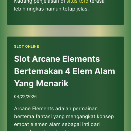
Kadang penjelasan di
situs toto
terasa
lebih ringkas namun tetap jelas.
SLOT ONLINE
Slot Arcane Elements
Bertemakan 4 Elem Alam
Yang Menarik
04/22/2026
Arcane Elements adalah permainan
bertema fantasi yang mengangkat konsep
empat elemen alam sebagai inti dari