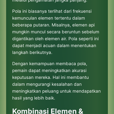
Pola ini biasanya terlihat dari frekuensi
kemunculan elemen tertentu dalam
beberapa putaran. Misalnya, elemen api
mungkin muncul secara beruntun sebelum
digantikan oleh elemen air. Pola seperti ini
dapat menjadi acuan dalam menentukan
langkah berikutnya.
Dengan kemampuan membaca pola,
pemain dapat meningkatkan akurasi
keputusan mereka. Hal ini membantu
dalam mengurangi kesalahan dan
meningkatkan peluang untuk mendapatkan
hasil yang lebih baik.
Kombinasi Elemen &