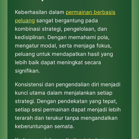
Keberhasilan dalam
permainan berbasis
peluang
sangat bergantung pada
kombinasi strategi, pengelolaan, dan
kedisiplinan. Dengan memahami pola,
mengatur modal, serta menjaga fokus,
peluang untuk mendapatkan hasil yang
lebih baik dapat meningkat secara
signifikan.
Konsistensi dan pengendalian diri menjadi
kunci utama dalam menjalankan setiap
strategi. Dengan pendekatan yang tepat,
setiap sesi permainan dapat menjadi lebih
terarah dan terukur tanpa mengandalkan
keberuntungan semata.