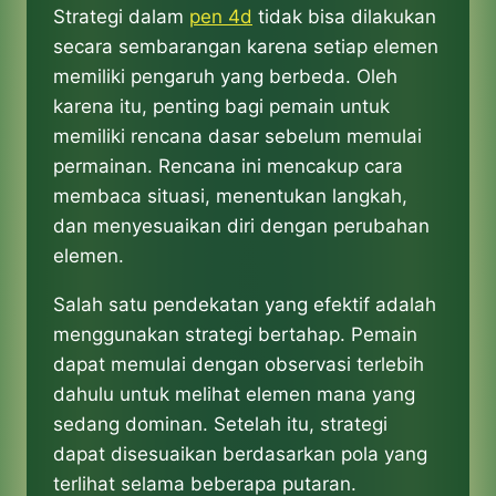
Strategi dalam
pen 4d
tidak bisa dilakukan
secara sembarangan karena setiap elemen
memiliki pengaruh yang berbeda. Oleh
karena itu, penting bagi pemain untuk
memiliki rencana dasar sebelum memulai
permainan. Rencana ini mencakup cara
membaca situasi, menentukan langkah,
dan menyesuaikan diri dengan perubahan
elemen.
Salah satu pendekatan yang efektif adalah
menggunakan strategi bertahap. Pemain
dapat memulai dengan observasi terlebih
dahulu untuk melihat elemen mana yang
sedang dominan. Setelah itu, strategi
dapat disesuaikan berdasarkan pola yang
terlihat selama beberapa putaran.