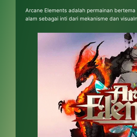
a
h
k
e
e
i
h
c
a
y
l
s
n
a
Arcane Elements adalah permainan bertema
e
t
p
e
s
e
r
alam sebagai inti dari mekanisme dan visual
b
s
e
g
e
e
o
A
r
n
o
p
a
g
k
p
m
e
r