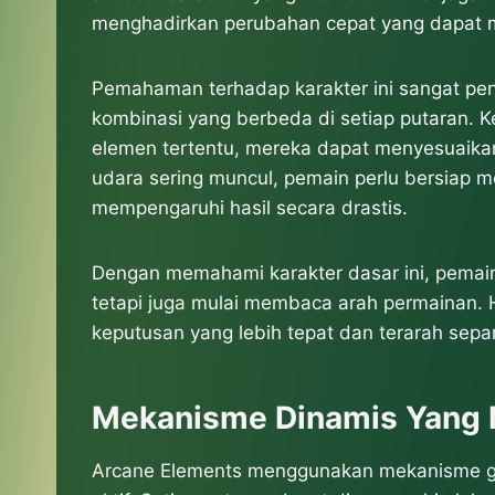
menghadirkan perubahan cepat yang dapat me
Pemahaman terhadap karakter ini sangat pen
kombinasi yang berbeda di setiap putaran.
elemen tertentu, mereka dapat menyesuaikan 
udara sering muncul, pemain perlu bersiap 
mempengaruhi hasil secara drastis.
Dengan memahami karakter dasar ini, pemain
tetapi juga mulai membaca arah permainan.
keputusan yang lebih tepat dan terarah sepa
Mekanisme Dinamis Yang 
Arcane Elements menggunakan mekanisme g