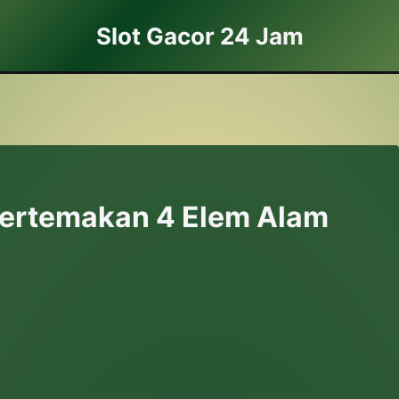
Slot Gacor 24 Jam
Bertemakan 4 Elem Alam