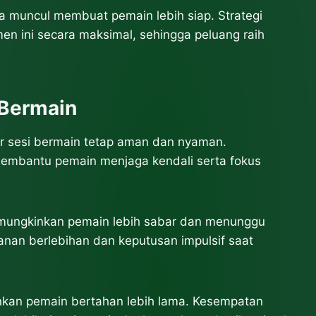
 muncul membuat pemain lebih siap. Strategi
 ini secara maksimal, sehingga peluang raih
 Bermain
r sesi bermain tetap aman dan nyaman.
embantu pemain menjaga kendali serta fokus
mungkinkan pemain lebih sabar dan menunggu
anan berlebihan dan keputusan impulsif saat
nkan pemain bertahan lebih lama. Kesempatan