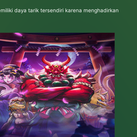
iliki daya tarik tersendiri karena menghadirkan