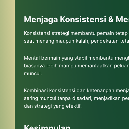
Menjaga Konsistensi & Me
Konsistensi strategi membantu pemain tetap 
saat menang maupun kalah, pendekatan teta
Mental bermain yang stabil membantu mengh
biasanya lebih mampu memanfaatkan peluang
muncul.
Kombinasi konsistensi dan ketenangan menjad
sering muncul tanpa disadari, menjadikan p
dan strategi yang efektif.
Kesimpulan