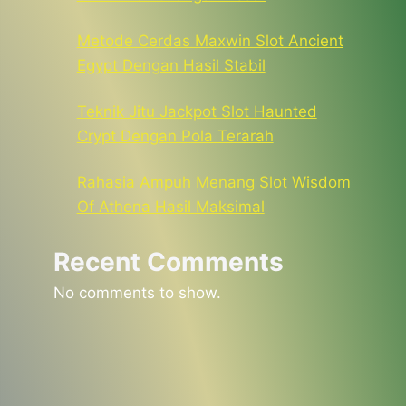
Metode Cerdas Maxwin Slot Ancient
Egypt Dengan Hasil Stabil
Teknik Jitu Jackpot Slot Haunted
Crypt Dengan Pola Terarah
Rahasia Ampuh Menang Slot Wisdom
Of Athena Hasil Maksimal
Recent Comments
No comments to show.