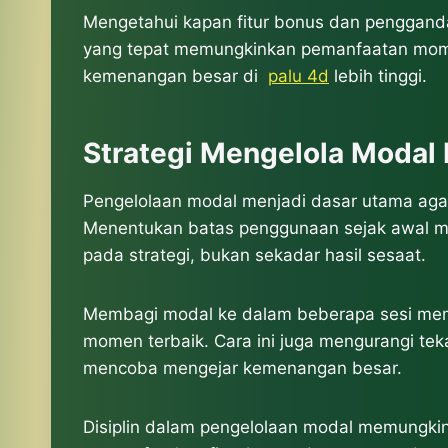
Mengetahui kapan fitur bonus dan pengganda
yang tepat memungkinkan pemanfaatan momen
kemenangan besar di
palu 4d
lebih tinggi.
Strategi Mengelola Modal
Pengelolaan modal menjadi dasar utama aga
Menentukan batas penggunaan sejak awal m
pada strategi, bukan sekadar hasil sesaat.
Membagi modal ke dalam beberapa sesi me
momen terbaik. Cara ini juga mengurangi tek
mencoba mengejar kemenangan besar.
Disiplin dalam pengelolaan modal memungki