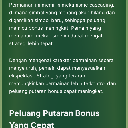
Permainan ini memiliki mekanisme cascading,
di mana simbol yang menang akan hilang dan
digantikan simbol baru, sehingga peluang
memicu bonus meningkat. Pemain yang
memahami mekanisme ini dapat mengatur
strategi lebih tepat.
Dengan mengenal karakter permainan secara
menyeluruh, pemain dapat menyesuaikan
ekspektasi. Strategi yang terarah
memungkinkan permainan lebih terkontrol dan
peluang putaran bonus cepat meningkat.
Peluang Putaran Bonus
Yang Cepat