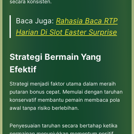
secara konsisten.
Baca Juga:
Rahasia Baca RTP
Harian Di Slot Easter Surprise
Strategi Bermain Yang
Efektif
Strategi menjadi faktor utama dalam meraih
putaran bonus cepat. Memulai dengan taruhan
konservatif membantu pemain membaca pola
awal tanpa risiko berlebihan.
Penyesuaian taruhan secara bertahap ketika
permainan menunjukkan momentum positif