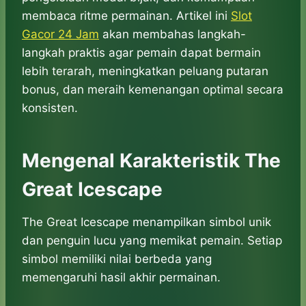
membaca ritme permainan. Artikel ini
Slot
Gacor 24 Jam
akan membahas langkah-
langkah praktis agar pemain dapat bermain
lebih terarah, meningkatkan peluang putaran
bonus, dan meraih kemenangan optimal secara
konsisten.
Mengenal Karakteristik The
Great Icescape
The Great Icescape menampilkan simbol unik
dan penguin lucu yang memikat pemain. Setiap
simbol memiliki nilai berbeda yang
memengaruhi hasil akhir permainan.