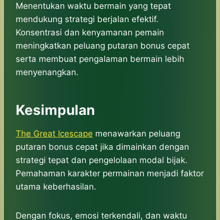
Menentukan waktu bermain yang tepat
mendukung strategi berjalan efektif.
Konsentrasi dan kenyamanan pemain
meningkatkan peluang putaran bonus cepat
serta membuat pengalaman bermain lebih
menyenangkan.
Kesimpulan
The Great Icescape
menawarkan peluang
putaran bonus cepat jika dimainkan dengan
strategi tepat dan pengelolaan modal bijak.
Pemahaman karakter permainan menjadi faktor
utama keberhasilan.
Dengan fokus, emosi terkendali, dan waktu