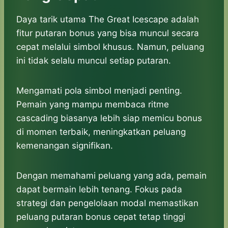
Daya tarik utama The Great Icescape adalah
fitur putaran bonus yang bisa muncul secara
cepat melalui simbol khusus. Namun, peluang
ini tidak selalu muncul setiap putaran.
Mengamati pola simbol menjadi penting.
Pemain yang mampu membaca ritme
cascading biasanya lebih siap memicu bonus
di momen terbaik, meningkatkan peluang
kemenangan signifikan.
Dengan memahami peluang yang ada, pemain
dapat bermain lebih tenang. Fokus pada
strategi dan pengelolaan modal memastikan
peluang putaran bonus cepat tetap tinggi