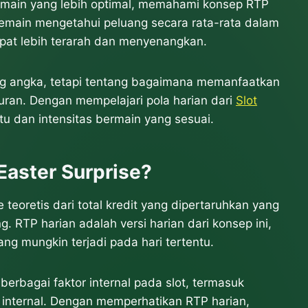
ain yang lebih optimal, memahami konsep RTP
emain mengetahui peluang secara rata-rata dalam
apat lebih terarah dan menyenangkan.
g angka, tetapi tentang bagaimana memanfaatkan
uran. Dengan mempelajari pola harian dari
Slot
u dan intensitas bermain yang sesuai.
 Easter Surprise?
 teoretis dari total kredit yang dipertaruhkan yang
 RTP harian adalah versi harian dari konsep ini,
g mungkin terjadi pada hari tertentu.
erbagai faktor internal pada slot, termasuk
internal. Dengan memperhatikan RTP harian,