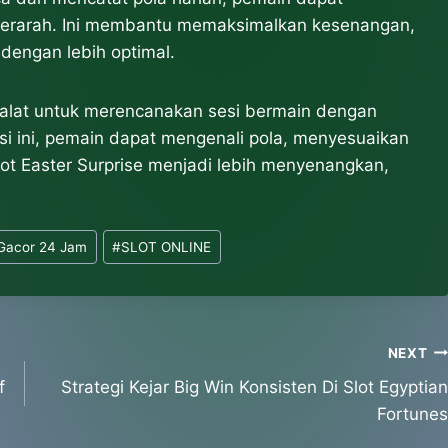
 terarah. Ini membantu memaksimalkan kesenangan,
 dengan lebih optimal.
 alat untuk merencanakan sesi bermain dengan
i ini, pemain dapat mengenali pola, menyesuaikan
t Easter Surprise menjadi lebih menyenangkan,
 Gacor 24 Jam
#
SLOT ONLINE
NEXT
f
Strategi Kejar Big Win Konsisten Di Slot Egyptian
Fortunes