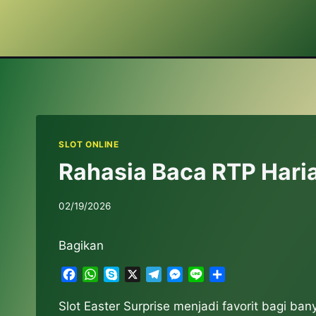
Skip
to
content
SLOT ONLINE
Rahasia Baca RTP Haria
02/19/2026
Bagikan
F
W
S
X
T
M
L
S
a
h
k
e
e
i
h
c
a
y
l
s
n
a
Slot Easter Surprise menjadi favorit bagi ba