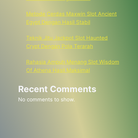
Metode Cerdas Maxwin Slot Ancient
Egypt Dengan Hasil Stabil
Teknik Jitu Jackpot Slot Haunted
Crypt Dengan Pola Terarah
Rahasia Ampuh Menang Slot Wisdom
Of Athena Hasil Maksimal
Recent Comments
No comments to show.