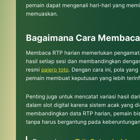
pemain dapat mengenali hari-hari yang memili
memuaskan.
Bagaimana Cara Membaca 
Membaca RTP harian memerlukan pengamatan 
hasil setiap sesi dan membandingkan dengan
resmi
pajero toto
. Dengan cara ini, pola yang
pemain membuat keputusan yang lebih terinf
Penting juga untuk mencatat variasi hasil dari 
dalam slot digital karena sistem acak yang 
membandingkan data RTP harian, pemain bisa
tanpa harus bergantung pada keberuntunga