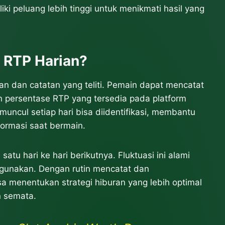
ki peluang lebih tinggi untuk menikmati hasil yang
RTP Harian?
dan catatan yang teliti. Pemain dapat mencatat
 persentase RTP yang tersedia pada platform
 muncul setiap hari bisa diidentifikasi, membantu
ormasi saat bermain.
satu hari ke hari berikutnya. Fluktuasi ini alami
digunakan. Dengan rutin mencatat dan
 menentukan strategi hiburan yang lebih optimal
n semata.