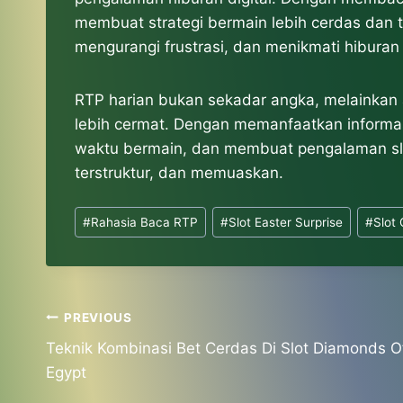
membuat strategi bermain lebih cerdas dan
mengurangi frustrasi, dan menikmati hiburan
RTP harian bukan sekadar angka, melainkan
lebih cermat. Dengan memanfaatkan informas
waktu bermain, dan membuat pengalaman slo
terstruktur, dan memuaskan.
Post
#
Rahasia Baca RTP
#
Slot Easter Surprise
#
Slot
Tags:
Post
PREVIOUS
Teknik Kombinasi Bet Cerdas Di Slot Diamonds O
navigation
Egypt