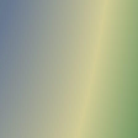
Slot Chilli Heat Hadirkan
Sensasi Pedas Free Spins
04/07/2026