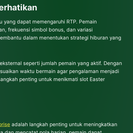
erhatikan
tentu yang dapat memengaruhi RTP. Pemain
, frekuensi simbol bonus, dan variasi
 membantu dalam menentukan strategi hiburan yang
 eksternal seperti jumlah pemain yang aktif. Dengan
esuaikan waktu bermain agar pengalaman menjadi
langkah penting untuk menikmati slot Easter
prise
adalah langkah penting untuk meningkatkan
a dan mencatat pola harian, pemain dapat