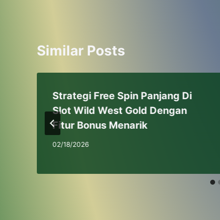
Similar Posts
Strategi Free Spin Panjang Di
Slot Wild West Gold Dengan
Fitur Bonus Menarik
02/18/2026