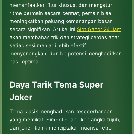
memanfaatkan fitur khusus, dan mengatur
ritme bermain secara cermat, pemain bisa
meningkatkan peluang kemenangan besar
secara signifikan. Artikel ini
Slot Gacor 24 Jam
akan membahas trik dan strategi cerdas agar
setiap sesi menjadi lebih efektif,
menyenangkan, dan berpotensi menghadirkan
hasil optimal.
Daya Tarik Tema Super
Joker
Tema klasik menghadirkan kesederhanaan
yang memikat. Simbol buah, ikon angka tujuh,
dan joker ikonik menciptakan nuansa retro