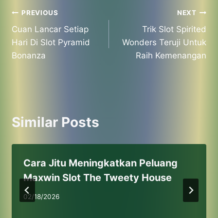
Post
PREVIOUS
NEXT
Cuan Lancar Setiap
Trik Slot Spirited
navigation
Hari Di Slot Pyramid
Wonders Teruji Untuk
Bonanza
Raih Kemenangan
Similar Posts
Cara Jitu Meningkatkan Peluang
Maxwin Slot The Tweety House
02/18/2026