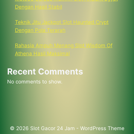
Dengan Hasil Stabil
Teknik Jitu Jackpot Slot Haunted Crypt
Dengan Pola Terarah
Rahasia Ampuh Menang Slot Wisdom Of
Athena Hasil Maksimal
Recent Comments
No comments to show.
© 2026 Slot Gacor 24 Jam - WordPress Theme