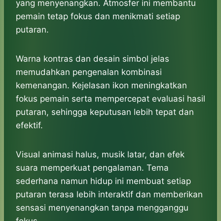
yang menyenangkan. Atmosfer ini membantu
pemain tetap fokus dan menikmati setiap
putaran.
Warna kontras dan desain simbol jelas
memudahkan pengenalan kombinasi
kemenangan. Kejelasan ikon meningkatkan
fokus pemain serta mempercepat evaluasi hasil
putaran, sehingga keputusan lebih tepat dan
efektif.
Visual animasi halus, musik latar, dan efek
suara memperkuat pengalaman. Tema
sederhana namun hidup ini membuat setiap
putaran terasa lebih interaktif dan memberikan
sensasi menyenangkan tanpa mengganggu