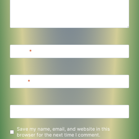
Name
*
Email
*
Website
Save my name, email, and website in this
browser for the next time I comment.