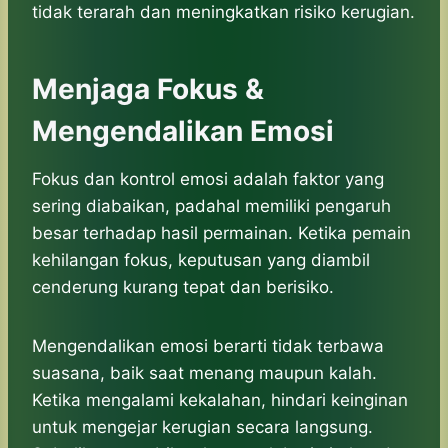
tidak terarah dan meningkatkan risiko kerugian.
Menjaga Fokus &
Mengendalikan Emosi
Fokus dan kontrol emosi adalah faktor yang
sering diabaikan, padahal memiliki pengaruh
besar terhadap hasil permainan. Ketika pemain
kehilangan fokus, keputusan yang diambil
cenderung kurang tepat dan berisiko.
Mengendalikan emosi berarti tidak terbawa
suasana, baik saat menang maupun kalah.
Ketika mengalami kekalahan, hindari keinginan
untuk mengejar kerugian secara langsung.