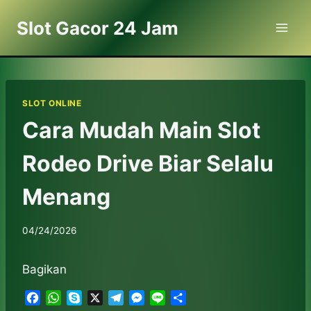
Skip
Slot Gacor 24 Jam
to
content
SLOT ONLINE
Cara Mudah Main Slot
Rodeo Drive Biar Selalu
Menang
04/24/2026
Bagikan
F
W
S
X
T
M
L
S